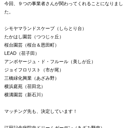
今回、９つの事業者さんが関わってくれることになりまし
た。
シモヤマランドスケープ（しらとり台）
たかはし園芸（つつじヶ丘）
桜台園芸（桜台＆恩田町）
LEAD（荏子田）
アンボヤージュ・ド・フルール（美しが丘）
ジョイフロリスト（市が尾）
三橋緑化興業（あざみ野）
横浜庭苑（荏田北）
横溝園芸（新石川）
マッチング先も、決定しています！
江田記念病院内ドリームガーデン（あざみ野南）