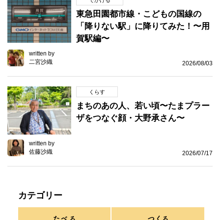
でかける
東急田園都市線・こどもの国線の
「降りない駅」に降りてみた！〜用
賀駅編〜
written by
二宮沙織
2026/08/03
くらす
まちのあの人、若い頃〜たまプラー
ザをつなぐ顔・大野承さん〜
written by
佐藤沙織
2026/07/17
カテゴリー