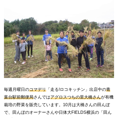
毎週月曜日の
コマデリ
「走る!ロコキッチン」出店中の
青
葉台駅前郵便局
さんでは
アグロスつちの里大橋さん
が有機
栽培の野菜を販売しています。10月は大橋さんの田んぼ
で、田んぼのオーナーさんや日体大FIELDS横浜の「田ん