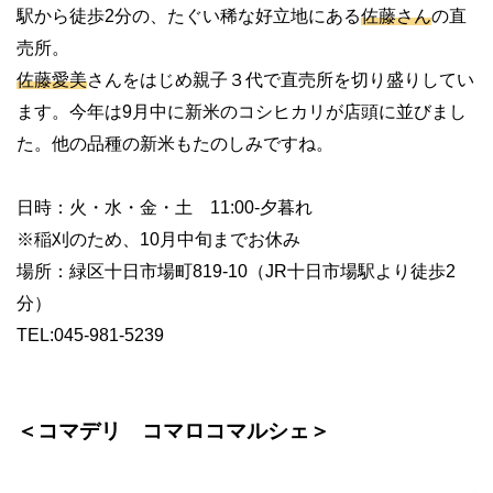
駅から徒歩2分の、たぐい稀な好立地にある
佐藤さん
の直
売所。
佐藤愛美
さんをはじめ親子３代で直売所を切り盛りしてい
ます。今年は9月中に新米のコシヒカリが店頭に並びまし
た。他の品種の新米もたのしみですね。
日時：火・水・金・土 11:00-夕暮れ
※稲刈のため、10月中旬までお休み
場所：緑区十日市場町819-10（JR十日市場駅より徒歩2
分）
TEL:045-981-5239
＜コマデリ コマロコマルシェ＞