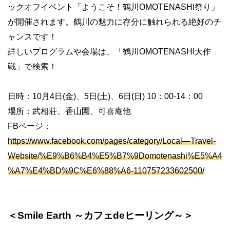
ックオフイベント「ようこそ！鶴川OMOTENASHI祭り」
が開催されます。鶴川の魅力に存分に触れられる絶好のチ
ャンスです！
詳しいプログラムや会場は、「鶴川OMOTENASHI大作
戦」で検索！
日時：10月4日(金)、5日(土)、6日(日) 10：00-14：00
場所：武相荘、香山園、可喜庵他
FBページ：
https://www.facebook.com/pages/category/Local—Travel-
Website/%E9%B6%B4%E5%B7%9Domotenashi%E5%A4
%A7%E4%BD%9C%E6%88%A6-110757233602500/
＜Smile Earth ～カフェdeヒーリング～＞