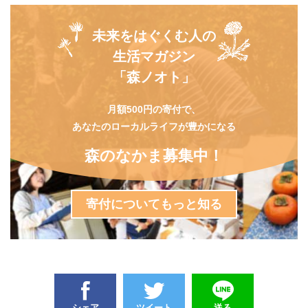
未来をはぐくむ人の
生活マガジン
「森ノオト」
月額500円の寄付で、
あなたのローカルライフが豊かになる
森のなかま募集中！
寄付についてもっと知る
シェア
ツイート
送る