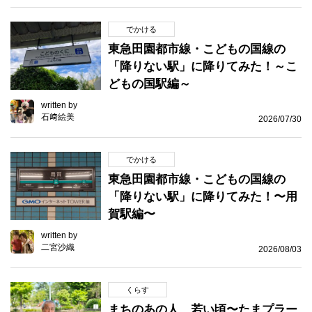
でかける
東急田園都市線・こどもの国線の
「降りない駅」に降りてみた！～こ
どもの国駅編～
written by
石﨑絵美
2026/07/30
でかける
東急田園都市線・こどもの国線の
「降りない駅」に降りてみた！〜用
賀駅編〜
written by
二宮沙織
2026/08/03
くらす
まちのあの人、若い頃〜たまプラー