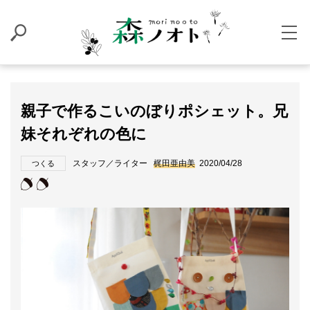
親子で作るこいのぼりポシェット。兄
妹それぞれの色に
スタッフ／ライター
梶田亜由美
2020/04/28
つくる