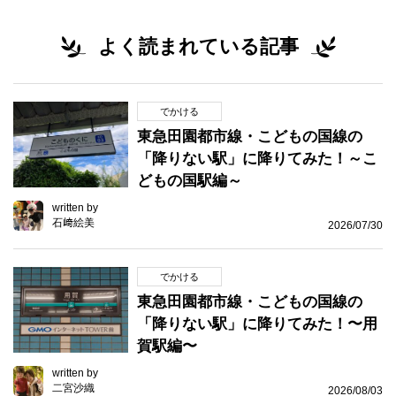
よく読まれている記事
でかける
東急田園都市線・こどもの国線の
「降りない駅」に降りてみた！～こ
どもの国駅編～
written by
石﨑絵美
2026/07/30
でかける
東急田園都市線・こどもの国線の
「降りない駅」に降りてみた！〜用
賀駅編〜
written by
二宮沙織
2026/08/03