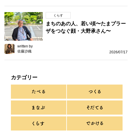
くらす
まちのあの人、若い頃〜たまプラー
ザをつなぐ顔・大野承さん〜
written by
佐藤沙織
2026/07/17
カテゴリー