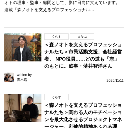
オトの理事・監事・顧問として、影に日向に支えています。
連載「森ノオトを支えるプロフェッショナル…
くらす
まなぶ
＜森ノオトを支えるプロフェッショ
ナルたち＞市民活動支援、会社経営
者、 NPO役員……どの道も「志」
のもとに。監事・薄井智洋さん
written by
青木遥
2025/11/11
くらす
＜森ノオトを支えるプロフェッショ
ナルたち＞関わる人のモチベーショ
ンを最大化させるプロジェクトマネ
ージャー。利他的精神あふれる理