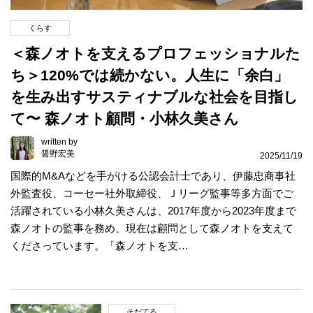
くらす
＜森ノオトを支えるプロフェッショナルた
ち＞120%では続かない。人生に「余白」
を生み出すサスティナブルな社会を目指し
て〜 森ノオト顧問・小林久美さん
written by
醤野宏美
2025/11/19
国際的M&Aなどを手がける公認会計士であり、伊藤忠商事社
外監査役、コーセー社外取締役、Ｊリーグ監事等多方面でご
活躍されている小林久美さんは、2017年度から2023年度まで
森ノオトの監事を務め、現在は顧問として森ノオトを支えて
くださっています。「森ノオトを支…
そだてる