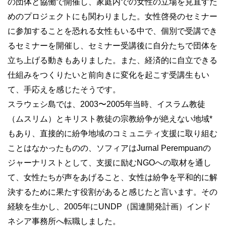
の団体と協働で開催し、家庭内での女性の立場を見直すた
めのプロジェクトにも関わりました。女性啓発のセミナー
に参加することを恐れる女性もいる中で、個別で受講でき
るセミナーを開催し、セミナー受講後に自分たちで団体を
立ち上げる動きもありました。また、経済的に自立できる
仕組みをつくりたいと前向きに変化を起こす受講生もい
て、手応えを感じたそうです。
スラウェシ島では、2003〜2005年当時、イスラム教徒
（ムスリム）とキリスト教徒の宗教紛争が絶えない地域*
もあり、直接的に紛争地域のコミュニティ支援に取り組む
ことはなかったものの、ソフィアはJurnal Perempuanの
ジャーナリストとして、支援に励むNGOへの取材を通し
て、女性たちが声をあげること、女性は紛争を平和的に解
決するために果たす役割があると感じたと言います。その
経験を生かし、2005年にUNDP（国連開発計画）インド
ネシア事務所へ転職しました。