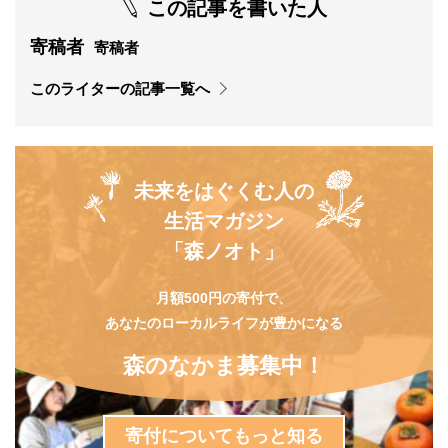
この記事を書いた人
寄稿者
寄稿者
このライターの記事一覧へ
未来をはぐくむ人の
生活マガジン
「森ノオト」
月額500円の寄付で、
あなたのローカルライフが豊かになる
森のなかま募集中！
寄付についてもっと知る