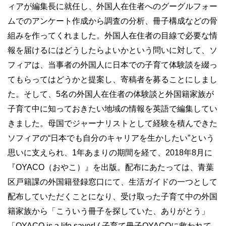
ィアが編集長に就任し、外国人在住者へのグーグルフォー
ムでのアンケート作成から調査の分析、冊子構成などの骨
組みを作ってくれました。外国人在住者の目線で必要な情
報を届けるにはどうしたらよいかという問いに対して、ソ
フィアは、当事者の外国人に日本での子育て体験談を綴っ
てもらってはどうかと提案し、寄稿者を募ることにしまし
た。そして、5名の外国人在住者の体験談と外国籍家族が
子育て中に知っておきたい地域の情報を英語で編集してい
きました。母国でジャーナリストとして経験を積んできた
ソフィアの“日本でも自分のキャリアを生かしたい”という
思いに支えられ、1年あまりの期間を経て、2018年8月に
『OYACO（おやこ）』を出版。配布にあたっては、青葉
区戸籍課の外国籍登録窓口にて、生活ガイドの一つとして
配布していただくことになり、受け取った子育て中の外国
籍家族から「こういう冊子を探していた、ありがとう」
「OYACO is a life saver! ( 子育て冊子OYACOに救われて