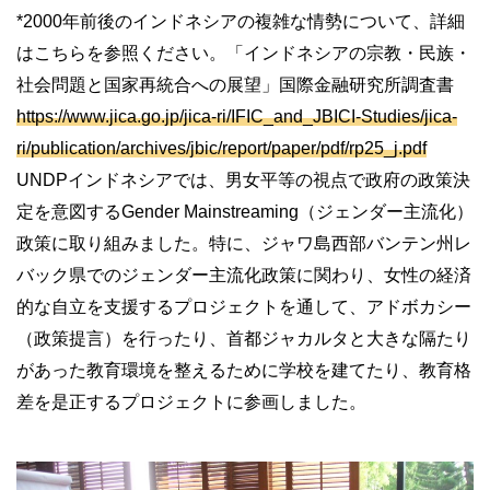
*2000年前後のインドネシアの複雑な情勢について、詳細
はこちらを参照ください。「インドネシアの宗教・民族・
社会問題と国家再統合への展望」国際金融研究所調査書
https://www.jica.go.jp/jica-ri/IFIC_and_JBICI-Studies/jica-
ri/publication/archives/jbic/report/paper/pdf/rp25_j.pdf
UNDPインドネシアでは、男女平等の視点で政府の政策決
定を意図するGender Mainstreaming（ジェンダー主流化）
政策に取り組みました。特に、ジャワ島西部バンテン州レ
バック県でのジェンダー主流化政策に関わり、女性の経済
的な自立を支援するプロジェクトを通して、アドボカシー
（政策提言）を行ったり、首都ジャカルタと大きな隔たり
があった教育環境を整えるために学校を建てたり、教育格
差を是正するプロジェクトに参画しました。