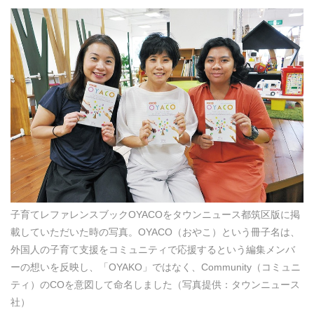
子育てレファレンスブックOYACOをタウンニュース都筑区版に掲
載していただいた時の写真。OYACO（おやこ）という冊子名は、
外国人の子育て支援をコミュニティで応援するという編集メンバ
ーの想いを反映し、「OYAKO」ではなく、Community（コミュニ
ティ）のCOを意図して命名しました（写真提供：タウンニュース
社）