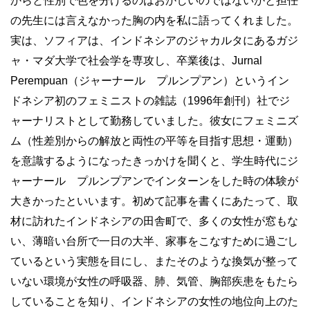
からと性別で色を分けるのはおかしいのではないかと担任
の先生には言えなかった胸の内を私に語ってくれました。
実は、ソフィアは、インドネシアのジャカルタにあるガジ
ャ・マダ大学で社会学を専攻し、卒業後は、Jurnal
Perempuan（ジャーナール プルンプアン）というイン
ドネシア初のフェミニストの雑誌（1996年創刊）社でジ
ャーナリストとして勤務していました。彼女にフェミニズ
ム（性差別からの解放と両性の平等を目指す思想・運動）
を意識するようになったきっかけを聞くと、学生時代にジ
ャーナール プルンプアンでインターンをした時の体験が
大きかったといいます。初めて記事を書くにあたって、取
材に訪れたインドネシアの田舎町で、多くの女性が窓もな
い、薄暗い台所で一日の大半、家事をこなすために過ごし
ているという実態を目にし、またそのような換気が整って
いない環境が女性の呼吸器、肺、気管、胸部疾患をもたら
していることを知り、インドネシアの女性の地位向上のた