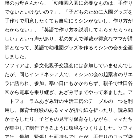
籍のお母さんから、「幼稚園入園に必要なものは、手作り
でないといけないの？」、「子どものために入園グッズを
手作りで用意したくても自宅にミシンがないし、作り方が
わからない」、「英語で作り方を説明してもらえたらうれ
しい」という声があり、私の知人で洋裁が得意なママが講
師となって、英語で幼稚園グッズを作るミシンの会を企画
しました。
ソフィアは、多文化親子交流会には参加していませんでし
たが、同じインドネシア人で、ミシンの会の起案者のリエ
ラに誘われ、参加。寒い日にもかかわらず、親子で世田谷
区から電車を乗り継ぎ、あざみ野までやって来ました。ア
ートフォーラムあざみ野の生活工房のテーブルの一つを利
用し、保育士経験のあるママが折り紙を折ったり、読み聞
かせをしたり、子どもの見守り保育をしながら、ママたち
が集中して制作できるように環境をつくりました。ソフィ
アは、最初、緊張した面持ちでしたが、手作りのコップ袋