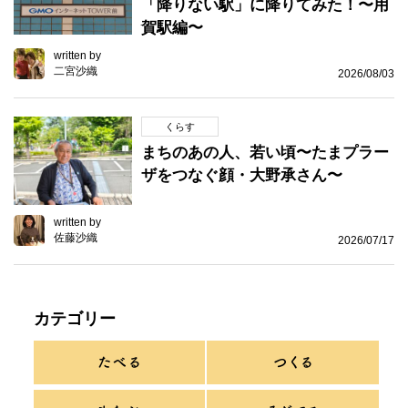
「降りない駅」に降りてみた！〜用
賀駅編〜
written by
二宮沙織
2026/08/03
くらす
まちのあの人、若い頃〜たまプラー
ザをつなぐ顔・大野承さん〜
written by
佐藤沙織
2026/07/17
カテゴリー