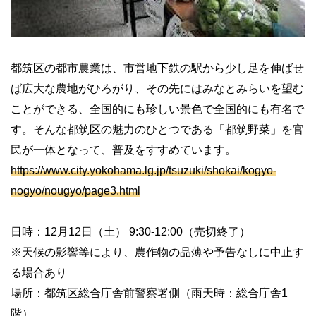
都筑区の都市農業は、市営地下鉄の駅から少し足を伸ばせ
ば広大な農地がひろがり、その先にはみなとみらいを望む
ことができる、全国的にも珍しい景色で全国的にも有名で
す。そんな都筑区の魅力のひとつである「都筑野菜」を官
民が一体となって、普及をすすめています。
https://www.city.yokohama.lg.jp/tsuzuki/shokai/kogyo-
nogyo/nougyo/page3.html
日時：
12
月
12
日（土）
9:30-12:00
（売切終了）
※
天候の影響等により、農作物の品薄や予告なしに中止す
る場合あり
場所：都筑区総合庁舎前警察署側（雨天時：総合庁舎
1
階）