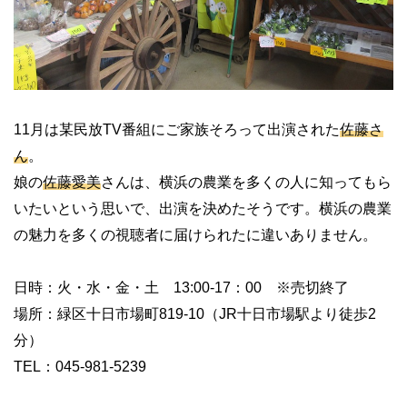
11
月は某民放
TV
番組にご家族そろって出演された
佐藤さ
ん
。
娘の
佐藤愛美
さんは、横浜の農業を多くの人に知ってもら
いたいという思いで、出演を決めたそうです。横浜の農業
の魅力を多くの視聴者に届けられたに違いありません。
日時：火・水・金・土
13:00-17
：
00
※売切終了
場所：緑区十日市場町
819-10
（
JR
十日市場駅より徒歩
2
分）
TEL
：
045-981-5239