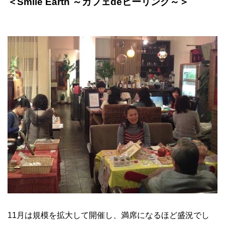
＜
Smile Earth
～カフェ
de
ヒーリング～＞
11
月は規模を拡大して開催し、満席になるほど盛況でし