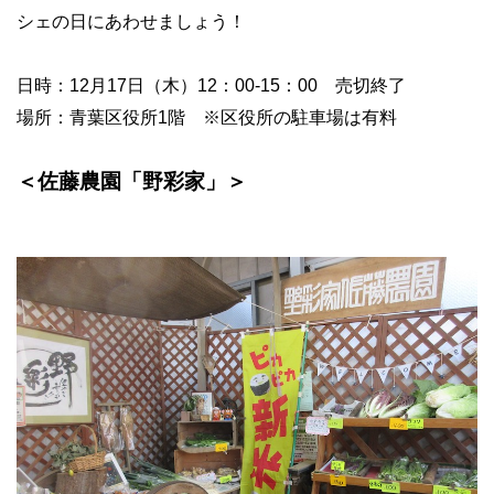
シェの日にあわせましょう！
日時：
12
月
17
日（木）
12
：
00-15
：
00
売切終了
場所：青葉区役所
1
階 ※区役所の駐車場は有料
＜佐藤農園「野彩家」＞