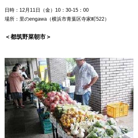
日時：
12
月
11
日（金）
10
：
30-15
：
00
場所：里の
engawa
（
横浜市青葉区寺家町522
）
＜都筑野菜朝市＞