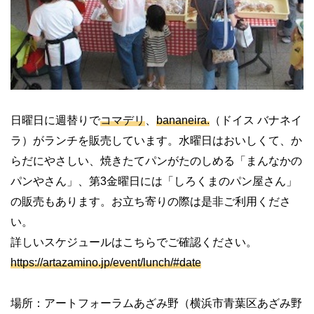
日曜日に週替りで
コマデリ
、
bananeira.
（ドイス バナネイ
ラ）がランチを販売しています。水曜日はおいしくて、か
らだにやさしい、焼きたてパンがたのしめる「まんなかの
パンやさん」、第
3
金曜日には「しろくまのパン屋さん」
の販売もあります。お立ち寄りの際は是非ご利用くださ
い。
詳しいスケジュールはこちらでご確認ください。
https://artazamino.jp/event/lunch/#date
場所：アートフォーラムあざみ野（横浜市青葉区あざみ野