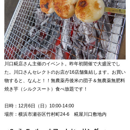
川口糀店さん主催のイベント。昨年初開催で大盛況でし
た。川口さんセレクトのお店が
16
店舗集結します。お買い
物すると、なんと！！
無農薬丹後米の団子
＆
無農薬無肥料
焼き芋（シルクスート）食べ放題です！
日時：12月6日（日）10:00-14:00
場所：横浜市瀬谷区竹村町24-6 糀屋川口敷地内