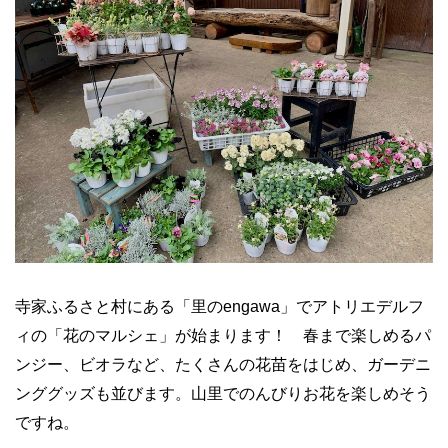
寺家ふるさと村にある「里の
engawa
」でアトリエ
デルフ
ィの「花のマルシェ」が始まります！ 春まで楽しめるパ
ンジー、ビオラなど、たくさんの花苗をはじめ、ガーデ
ニ
ング
グッズも並びます。山里でのんびりお花を楽しめそう
ですね。