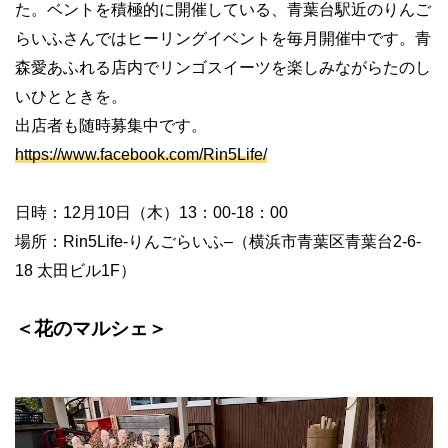
た。ベントを積極的に開催している、青葉台駅近のりんご
らいふさんではヒーリングイベントを毎月開催中です。青
森愛あふれる店内でリンゴスイーツを楽しみながらたのし
いひとときを。
出店者も随時募集中です。
https://www.facebook.com/Rin5Life/
日時：
12
月
10
日（木）
13
：
00-18
：
00
場所：
Rin5Life-
りんごらいふ
–
（横浜市青葉区青葉台
2-6-
18
太田ビル
1F
）
＜花のマルシェ＞