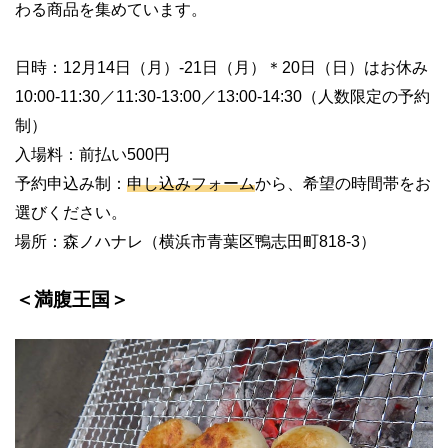
わる商品を集めています。
日時：
12
月
14
日（月）
-21
日（月）＊
20
日（日）はお休み
10:00-11:30
／
11:30-13:00
／
13:00-14:30
（人数限定の予約
制）
入場料：前払い
500
円
予約申込み制：
申し込みフォーム
から、希望の時間帯をお
選びください。
場所：森ノハナレ（横浜市青葉区鴨志田町
818-3
）
＜満腹王国＞