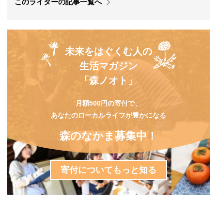
このライターの記事一覧へ
未来をはぐくむ人の
生活マガジン
「森ノオト」
月額500円の寄付で、
あなたのローカルライフが豊かになる
森のなかま募集中！
寄付についてもっと知る