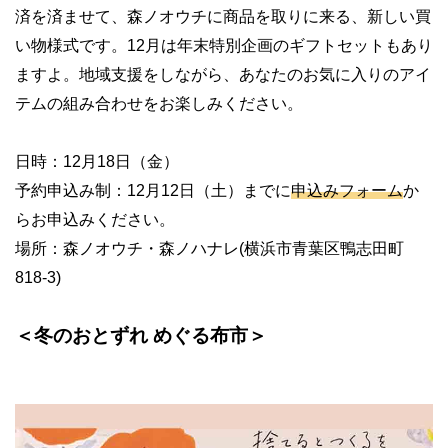
済を済ませて、森ノオウチに商品を取りに来る、新しい買
い物様式です。
12
月は年末特別企画のギフトセットもあり
ますよ。地域支援をしながら、あなたのお気に入りのアイ
テムの組み合わせをお楽しみください。
日時：
12
月
18
日（金）
予約申込み制：
12
月
12
日（土）までに
申込みフォーム
か
らお申込みください。
場所：森ノオウチ・森ノハナレ
(
横浜市青葉区鴨志田町
818-3)
＜冬のおとずれ めぐる布市＞