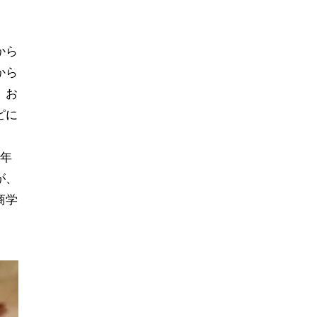
から
から
。お
ピに
年
が、
商学