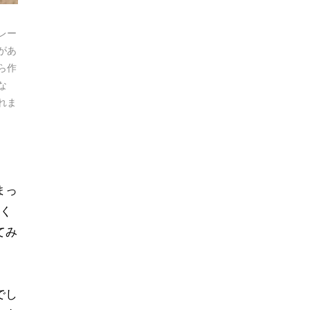
レー
があ
ら作
な
れま
まっ
く
てみ
でし