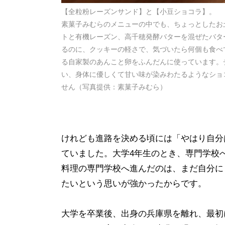
【全粒粉レーズンサンド】と【小豆ショコラ】。
素菓子みむらのメニューの中でも、ちょっとしたお
トと有機レーズン、高千穂発酵バターを混ぜたバタ
るのに、クッキーの軽さで、気づいたら何個も食べ
る自家製のあんこと卵をふんだんに使っています。
い、身体に優しくて甘い味が染みわたるようなショ
せん（写真提供：素菓子みむら）
けれども進路を決める頃には「やはり自分
ていました。大学
4
年生のとき、専門学校
料理の専門学校へ進んだのは、まだ自分に
たいという思いが強かったからです。
大学を卒業後、出身の兵庫県を離れ、最初