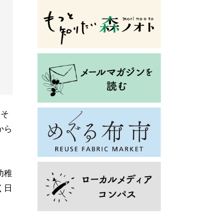
。そ
から
幼稚
く日