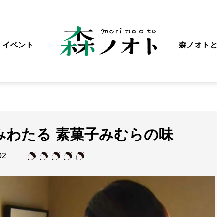
イベント
森ノオト
みわたる 素菓子みむらの味
02