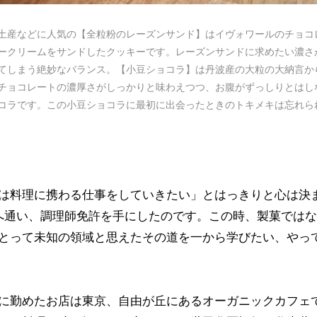
土産などに人気の【全粒粉のレーズンサンド】はイヴォワールのチョコ
ークリームをサンドしたクッキーです。レーズンサンドに求めたい濃さ
てしまう絶妙なバランス。【小豆ショコラ】は丹波産の大粒の大納言か
チョコレートの濃厚さがしっかりと味わえつつ、お腹がずっしりとはし
コラです。この小豆ショコラに最初に出会ったときのトキメキは忘れら
は料理に携わる仕事をしていきたい」とはっきりと心は決
へ通い、調理師免許を手にしたのです。この時、製菓ではな
とって未知の領域と思えたその道を一から学びたい、やっ
に勤めたお店は東京、自由が丘にあるオーガニックカフェ