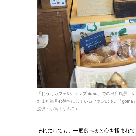
「おうちカフェ&ショップetana」での出店風景
れまた毎月心待ちにしているファンの多い「gom
提供：小宮山ゆみこ）
それにしても、一度食べると心を掴まれて