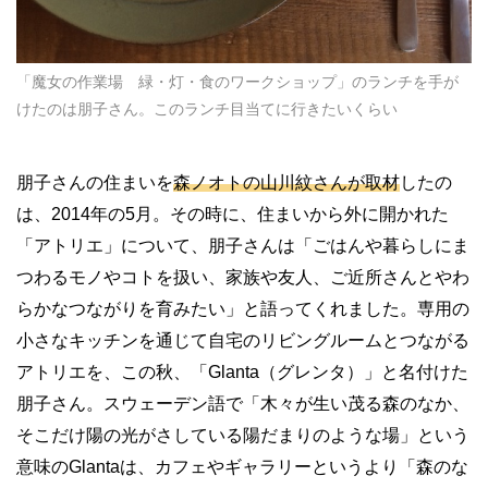
「魔女の作業場 緑・灯・食のワークショップ」のランチを手が
けたのは朋子さん。このランチ目当てに行きたいくらい
朋子さんの住まいを
森ノオトの山川紋さんが取材
したの
は、2014年の5月。その時に、住まいから外に開かれた
「アトリエ」について、朋子さんは「ごはんや暮らしにま
つわるモノやコトを扱い、家族や友人、ご近所さんとやわ
らかなつながりを育みたい」と語ってくれました。専用の
小さなキッチンを通じて自宅のリビングルームとつながる
アトリエを、この秋、「Glanta（グレンタ）」と名付けた
朋子さん。スウェーデン語で「木々が生い茂る森のなか、
そこだけ陽の光がさしている陽だまりのような場」という
意味のGlantaは、カフェやギャラリーというより「森のな