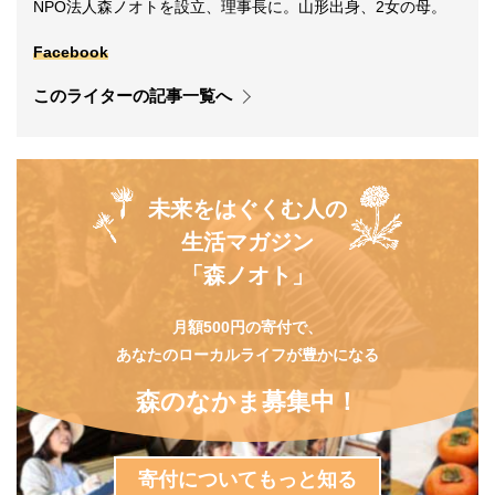
NPO法人森ノオトを設立、理事長に。山形出身、2女の母。
Facebook
このライターの記事一覧へ
未来をはぐくむ人の
生活マガジン
「森ノオト」
月額500円の寄付で、
あなたのローカルライフが豊かになる
森のなかま募集中！
寄付についてもっと知る