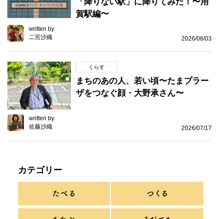
「降りない駅」に降りてみた！〜用
賀駅編〜
written by
二宮沙織
2026/08/03
くらす
まちのあの人、若い頃〜たまプラー
ザをつなぐ顔・大野承さん〜
written by
佐藤沙織
2026/07/17
カテゴリー