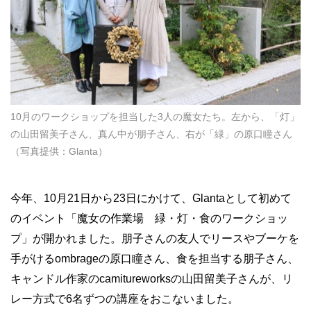
10月のワークショップを担当した3人の魔女たち。左から、「灯」
の山田留美子さん、真ん中が朋子さん、右が「緑」の原口瞳さん
（写真提供：Glanta）
今年、10月21日から23日にかけて、Glantaとして初めて
のイベント「魔女の作業場 緑・灯・食のワークショッ
プ」が開かれました。朋子さんの友人でリースやブーケを
手がけるombrageの原口瞳さん、食を担当する朋子さん、
キャンドル作家のcamitureworksの山田留美子さんが、リ
レー方式で6名ずつの講座をおこないました。