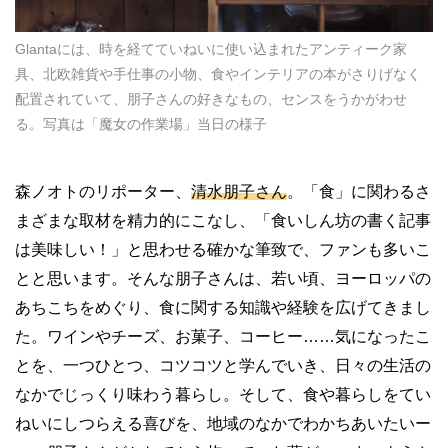
Glantaには、時を経てていねいに使い込まれたアンティーク家
具、北欧雑貨や手仕事の小物、食やインテリアの本がさりげなく
配置されていて、朋子さんの好きなもの、センスをうかがわせ
る。写真は「魔女の作業場」当日の様子
森ノオトのリポーター、
清水朋子さん
。「食」に関わるさ
まざまな取材を精力的にこなし、「食いしん坊の書く記事
は美味しい！」と思わせる確かな筆致で、ファンも多いこ
とと思います。そんな朋子さんは、若い頃、ヨーロッパの
あちこちをめぐり、食に関する知識や経験を広げてきまし
た。ワインやチーズ、お菓子、コーヒー……気になったこ
とを、一つひとつ、コツコツと学んでいき、日々の生活の
なかでじっくり味わう暮らし。そして、食や暮らしをてい
ねいにしつらえる喜びを、地域のなかでわかちあいたいー