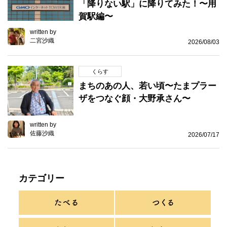
「降りない駅」に降りてみた！〜用
賀駅編〜
written by
二宮沙織
2026/08/03
くらす
まちのあの人、若い頃〜たまプラー
ザをつなぐ顔・大野承さん〜
written by
佐藤沙織
2026/07/17
カテゴリー