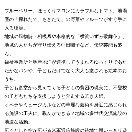
ブルーベリー、ほっくりマロンにカラフルなトマト。地場
産の「採れたて、もぎたて」の野菜やフルーツがすぐ手に
入る環境。
地域の風物詩・相模凧や本格的な「横浜いずみ歌舞伎」、
地域の人たちが守り伝える中田囃子など、伝統芸能も盛
ん。
福祉事業所と地産地消が連携してうまれるゆっくりであた
たかなパンや、子どもだけでなく大人も癒される絵本のお
うち。
子ども食堂から見えてくる子どもの貧困の現実に、不登校
の子どもたちを支援しようと奔走する若き夫婦。
オペラやミュージカルなどの華麗な芸術を身近に感じられ
る施設の工夫に、親友ができる？地域の多世代交流施設の
地道な活動。
広々とした空が広がる米軍通信施設の跡地で思いっきり遊