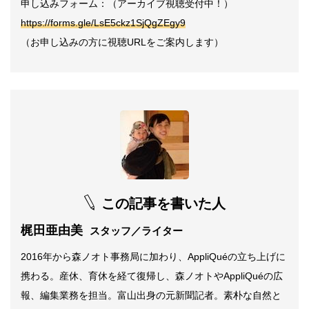
申し込みフォーム：（アーカイブ視聴受付中！）
https://forms.gle/LsE5ckz1SjQgZEgy9
（お申し込みの方に視聴
URL
をご案内します）
この記事を書いた人
梶田亜由美
スタッフ／ライター
2016年から森ノオト事務局に加わり、AppliQuéの立ち上げに
携わる。産休、育休を経て復帰し、森ノオトやAppliQuéの広
報、編集業務を担当。富山出身の元新聞記者。素朴な自然と