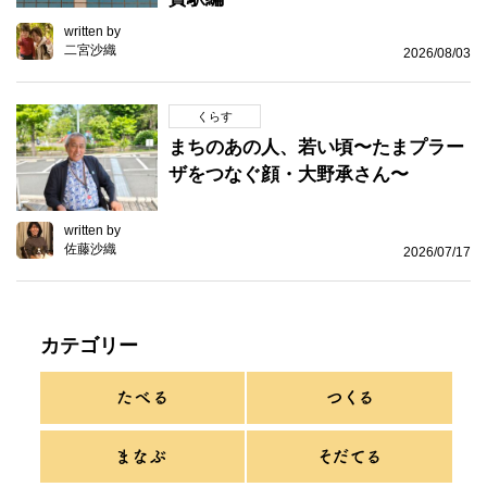
written by
二宮沙織
2026/08/03
くらす
まちのあの人、若い頃〜たまプラー
ザをつなぐ顔・大野承さん〜
written by
佐藤沙織
2026/07/17
カテゴリー