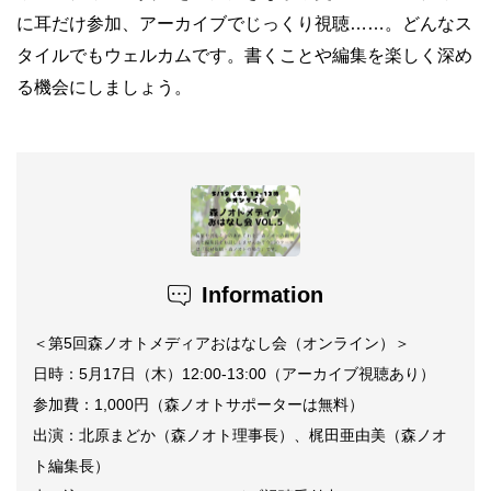
に耳だけ参加、アーカイブでじっくり視聴
……
。どんなス
タイルでもウェルカムです。書くことや編集を楽しく深め
る機会にしましょう。
Information
＜第
5
回森ノオトメディアおはなし会（オンライン）＞
日時：
5
月
17
日（木）
12:00-13:00
（アーカイブ視聴あり）
参加費：
1,000
円（森ノオトサポーターは無料）
出演：北原まどか（森ノオト理事長）、梶田亜由美（森ノオ
ト編集長）