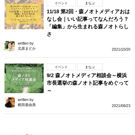
イベント
まなぶ
11/18 第2回・森ノオトメディアおは
なし会｜いい記事ってなんだろう？
「編集」から生まれる森ノオトらし
さ
written by
北原まどか
2021/10/20
イベント
まなぶ
9/2 森ノオトメディア相談会～横浜
市長選挙の森ノオト記事をめぐって
～
written by
梶田亜由美
2021/08/23