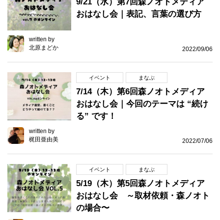
9/21（水）第7回森ノオトメディア
おはなし会｜表記、言葉の選び方
written by
北原まどか
2022/09/06
イベント
まなぶ
7/14（木）第6回森ノオトメディア
おはなし会｜今回のテーマは “続け
る” です！
written by
梶田亜由美
2022/07/06
イベント
まなぶ
5/19（木）第5回森ノオトメディア
おはなし会 ～取材依頼・森ノオト
の場合〜