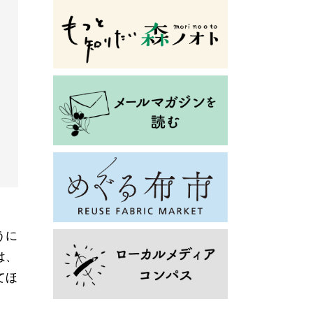
うに
は、
てほ