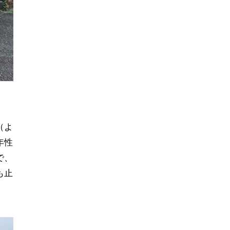
（よ
年性
で、
も止