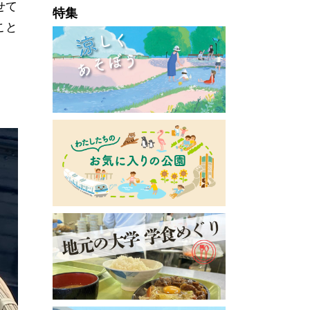
せて
特集
こと