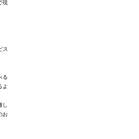
で現
、
ビス
べる
るよ
難し
のお