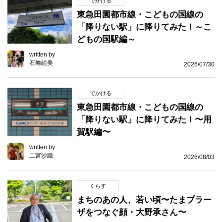
でかける
東急田園都市線・こどもの国線の
「降りない駅」に降りてみた！～こ
どもの国駅編～
written by
石﨑絵美
2026/07/30
でかける
東急田園都市線・こどもの国線の
「降りない駅」に降りてみた！〜用
賀駅編〜
written by
二宮沙織
2026/08/03
くらす
まちのあの人、若い頃〜たまプラー
ザをつなぐ顔・大野承さん〜