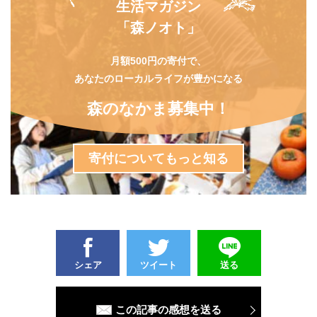
生活マガジン
「森ノオト」
月額500円の寄付で、
あなたのローカルライフが豊かになる
森のなかま募集中！
寄付についてもっと知る
シェア
ツイート
送る
この記事の感想を送る