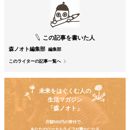
この記事を書いた人
森ノオト編集部
編集部
このライターの記事一覧へ
未来をはぐくむ人の
生活マガジン
「森ノオト」
月額500円の寄付で、
あなたのローカルライフが豊かになる