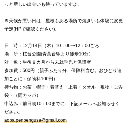
っと新しい出会いも待っていますよ。
※天候が悪い日は、屋根もある場所で焼きいも体験に変更
予定(HPで確認ください)。
日 時：12月14日（木）10：00〜12：00ごろ
場 所：桜台公園(青葉台駅より徒歩10分）
対 象：生後８カ月から未就学児と保護者
参加費：500円（親子ふたり分、保険料含む。おひとり追
加ごとに＋保険料100円）
持ち物：お茶・帽子・着替え・上着・タオル・敷物・ごみ
袋・（雨カッパ）
申込み：前日朝10：00までに、下記メールへお知らせく
ださい。
aoba.penpengusa@gmail.com