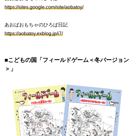
https://sites.google.com/site/aobatoy/
あおばおもちゃのひろば日記
https://aobatoy.exblog.jp/i7/
■こどもの国「フィールドゲーム＜冬バージョン
＞」