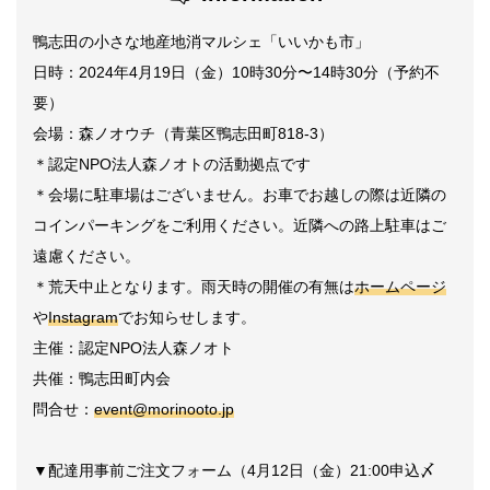
鴨志田の小さな地産地消マルシェ「いいかも市」
日時：2024年4月19日（金）10時30分〜14時30分（予約不
要）
会場：森ノオウチ（青葉区鴨志田町818-3）
＊認定NPO法人森ノオトの活動拠点です
＊会場に駐車場はございません。お車でお越しの際は近隣の
コインパーキングをご利用ください。近隣への路上駐車はご
遠慮ください。
＊荒天中止となります。雨天時の開催の有無は
ホームページ
や
Instagram
でお知らせします。
主催：認定NPO法人森ノオト
共催：鴨志田町内会
問合せ：
event@morinooto.jp
▼配達用事前ご注文フォーム（4月12日（金）21:00申込〆