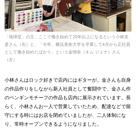
「地球堂」の主、ここで働き始めて20年以上になるという小林克
彦さん（右）と、「今年、横浜美術大学を卒業して4月から正社員
として働き始めたばかり」という金悌奈（キム ジェナ）さん
（左）
小林さんはロック好きで店内にはギターが。金さんも自身
の作品作りをしながら新人社員として奮闘中で、金さん作
のペンギンモチーフの作品も店内に展示されています。長
らく、小林さんお一人で営業していたため、配達などで留
守にする時にはお店を閉めていましたが、二人体制にな
り、常時オープンできるようになりました。