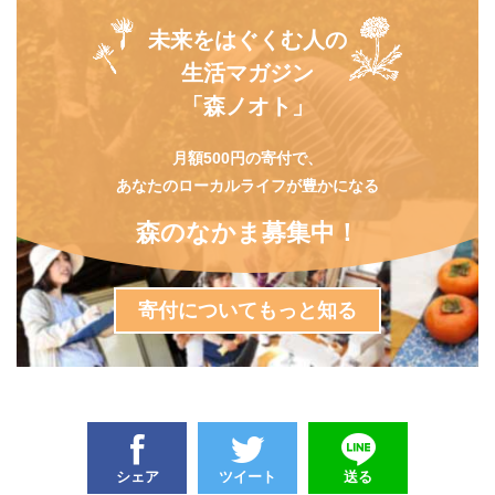
未来をはぐくむ人の
生活マガジン
「森ノオト」
月額500円の寄付で、
あなたのローカルライフが豊かになる
森のなかま募集中！
寄付についてもっと知る
シェア
ツイート
送る