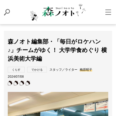
森ノオト編集部・「毎日がロケハン
♪」チームがゆく！ 大学学食めぐり 横
浜美術大学編
スタッフ／ライター
梅原昭子
くらす
でかける
2024/07/08