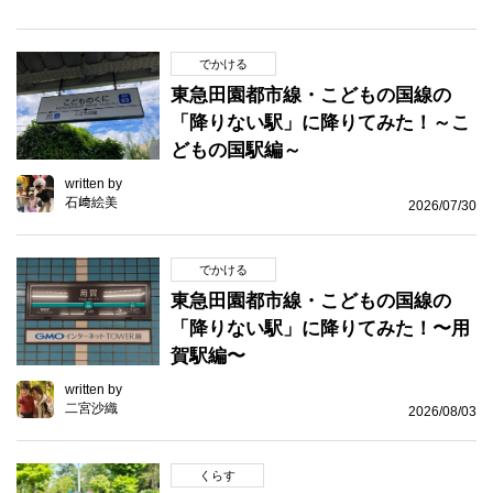
でかける
東急田園都市線・こどもの国線の
「降りない駅」に降りてみた！～こ
どもの国駅編～
written by
石﨑絵美
2026/07/30
でかける
東急田園都市線・こどもの国線の
「降りない駅」に降りてみた！〜用
賀駅編〜
written by
二宮沙織
2026/08/03
くらす