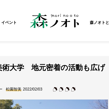
イベント
森ノオト
美術大学 地元密着の活動も広げ
ー
松園智美
2022/02/03