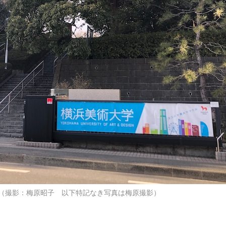
（撮影：梅原昭子 以下特記なき写真は梅原撮影）