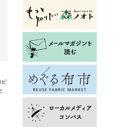
コビ
と
。