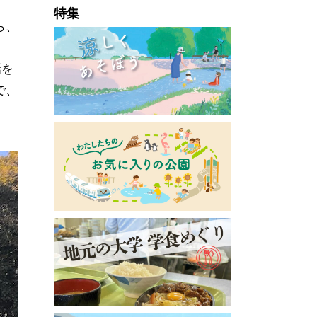
特集
ら、
話を
で、