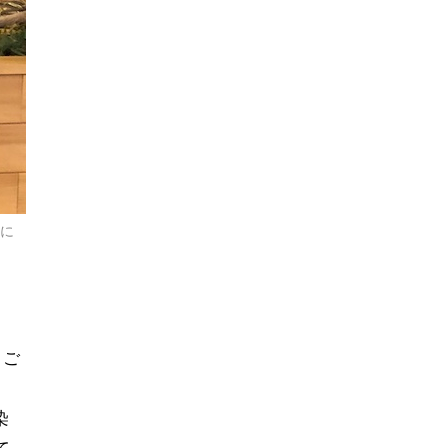
ちに
、ご
染