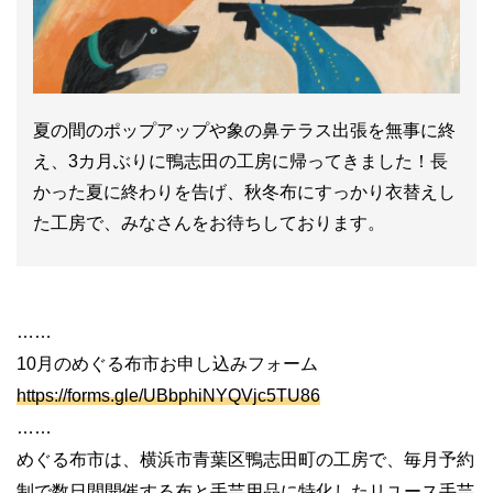
夏の間のポップアップや象の鼻テラス出張を無事に終
え、3カ月ぶりに鴨志田の工房に帰ってきました！長
かった夏に終わりを告げ、秋冬布にすっかり衣替えし
た工房で、みなさんをお待ちしております。
……
10月のめぐる布市お申し込みフォーム
https://forms.gle/UBbphiNYQVjc5TU86
……
めぐる布市は、横浜市青葉区鴨志田町の工房で、毎月予約
制で数日間開催する布と手芸用品に特化したリユース手芸