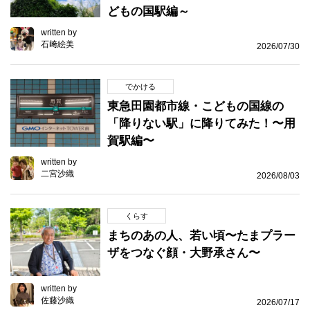
どもの国駅編～
written by
石﨑絵美
2026/07/30
でかける
東急田園都市線・こどもの国線の
「降りない駅」に降りてみた！〜用
賀駅編〜
written by
二宮沙織
2026/08/03
くらす
まちのあの人、若い頃〜たまプラー
ザをつなぐ顔・大野承さん〜
written by
佐藤沙織
2026/07/17