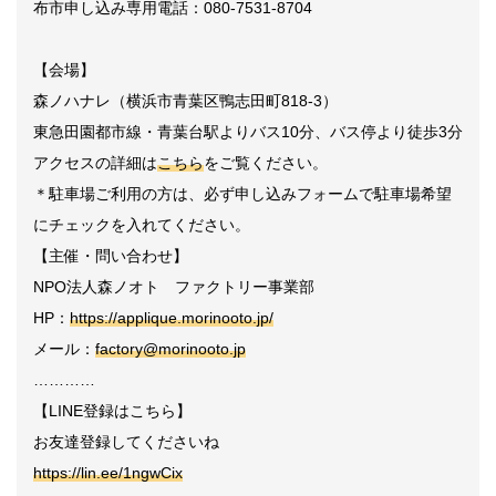
布市申し込み専用電話：080-7531-8704
【会場】
森ノハナレ（横浜市青葉区鴨志田町818-3）
東急田園都市線・青葉台駅よりバス10分、バス停より徒歩3分
アクセスの詳細は
こちら
をご覧ください。
＊駐車場ご利用の方は、必ず申し込みフォームで駐車場希望
にチェックを入れてください。
【主催・問い合わせ】
NPO法人森ノオト ファクトリー事業部
HP：
https://applique.morinooto.jp/
メール：
factory@morinooto.jp
…………
【LINE登録はこちら】
お友達登録してくださいね
https://lin.ee/1ngwCix