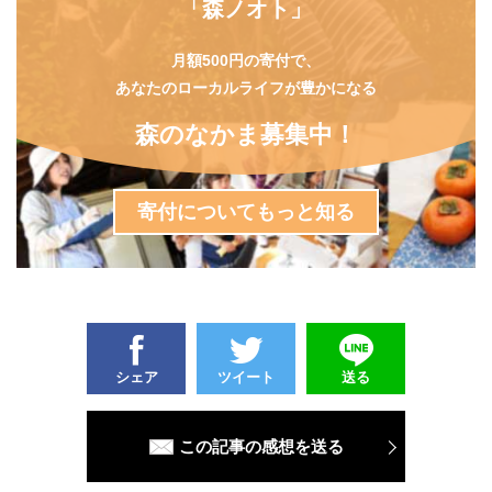
「森ノオト」
月額500円の寄付で、
あなたのローカルライフが豊かになる
森のなかま募集中！
寄付についてもっと知る
シェア
ツイート
送る
この記事の感想を送る