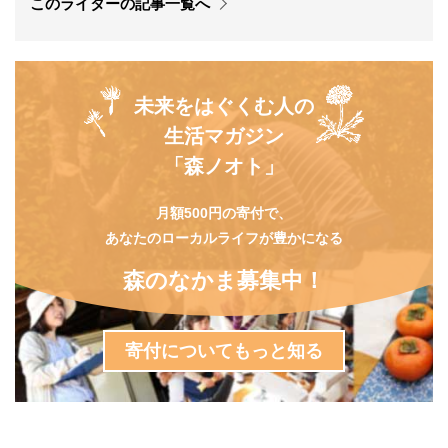
このライターの記事一覧へ
未来をはぐくむ人の
生活マガジン
「森ノオト」
月額500円の寄付で、
あなたのローカルライフが豊かになる
森のなかま募集中！
寄付についてもっと知る