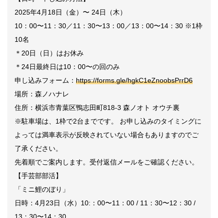
2025年4月18日（金）〜 24日（木）
10：00〜11：30／11：30〜13：00／13：00〜14：30 ※1枠
10名
＊20日（日）はお休み
＊24日最終日は10：00〜の回のみ
申し込みフォーム：
https://forms.gle/hgkC1eZnoobsPrrD6
場所：森ノハナレ
住所：横浜市青葉区鴨志田町818-3 森ノオト オウチ裏
※駐車場は、1枠で2台までです。 お申し込みのタイミングに
よっては満車表示が反映されていない場合もありますのでご
了承ください。
先着順でご案内します。受付返信メールをご確認ください。
【手芸部部活】
「ミニ鯉のぼり」
日時：4月23日（水）10:：00〜11：00 / 11：30〜12：30 /
13：30〜14：30