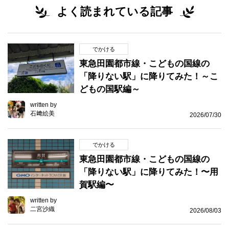
よく読まれている記事
でかける
東急田園都市線・こどもの国線の
「降りない駅」に降りてみた！～こ
どもの国駅編～
written by
石﨑絵美
2026/07/30
でかける
東急田園都市線・こどもの国線の
「降りない駅」に降りてみた！〜用
賀駅編〜
written by
二宮沙織
2026/08/03