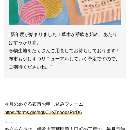
"新年度が始まりました！草木が芽吹き始め、あたり
はすっかり春。
春物生地をたくさんご用意してお待ちしております！
布市も少しずつリニューアルしていく予定ですので、
ご期待くださいね。"
……
４月のめぐる布市お申し込みフォーム
https://forms.gle/hgkC1eZnoobsPrrD6
……
めぐる布市は、横浜市青葉区鴨志田町の工房で、毎月予約