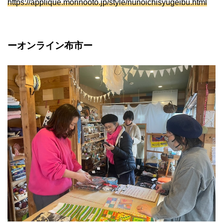
https://applique.morinooto.jp/style/nunoichisyugeibu.html
ーオンライン布市ー