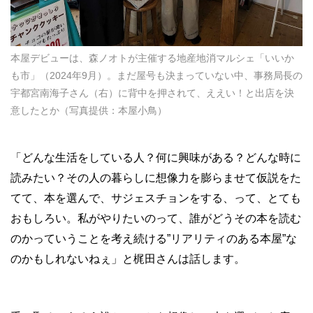
本屋デビューは、森ノオトが主催する地産地消マルシェ「いいか
も市」（2024年9月）。まだ屋号も決まっていない中、事務局長の
宇都宮南海子さん（右）に背中を押されて、ええい！と出店を決
意したとか（写真提供：本屋小鳥）
「どんな生活をしている人？何に興味がある？どんな時に
読みたい？その人の暮らしに想像力を膨らませて仮説をた
てて、本を選んで、サジェスチョンをする、って、とても
おもしろい。私がやりたいのって、誰がどうその本を読む
のかっていうことを考え続ける”リアリティのある本屋”な
のかもしれないねぇ」と梶田さんは話します。