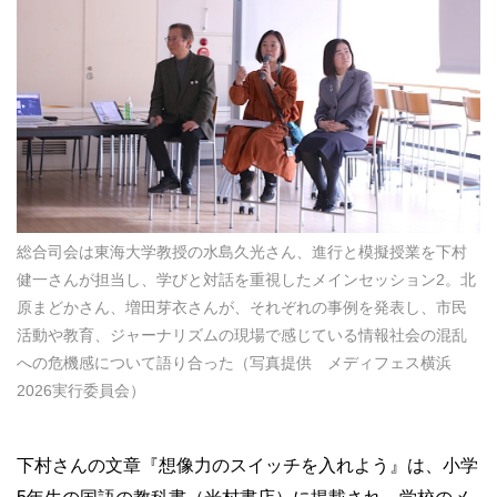
総合司会は東海大学教授の水島久光さん、進行と模擬授業を下村
健一さんが担当し、学びと対話を重視したメインセッション2。北
原まどかさん、増田芽衣さんが、それぞれの事例を発表し、市民
活動や教育、ジャーナリズムの現場で感じている情報社会の混乱
への危機感について語り合った（写真提供 メディフェス横浜
2026実行委員会）
下村さんの文章『想像力のスイッチを入れよう』は、小学