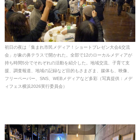
初日の夜は「集まれ市民メディア！ショートプレゼン大会&交流
会」が象の鼻テラスで開かれた。全部で12のローカルメディアが
持ち時間5分でそれぞれの活動を紹介した。地域交流、子育て支
援、調査報道、地域の記録など目的もさまざま、媒体も、映像、
フリーペーパー、SNS、WEBメディアなど多彩（写真提供：メデ
ィフェス横浜2026実行委員会）