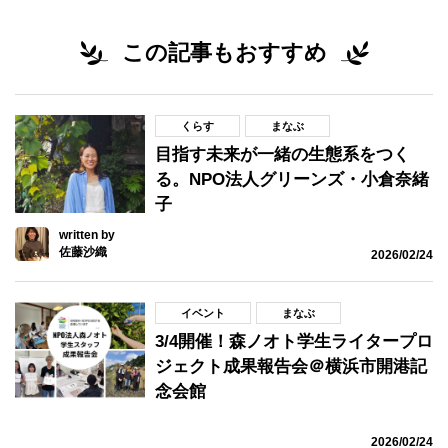
この記事もおすすめ
くらす
まなぶ
目指す未来が一緒の生態系をつく
る。NPO法人グリーンズ・小倉奈緒
子
written by
佐藤沙織
2026/02/24
イベント
まなぶ
3/4開催！森ノオト学生ライタープロ
ジェクト成果報告会＠横浜市開港記
念会館
2026/02/24