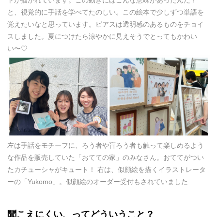
トが描かれています。この動きにはこんな意味があったんだ！
と、視覚的に手話を学べてたのしい。この絵本で少しずつ単語を
覚えたいなと思っています。ピアスは透明感のあるものをチョイ
スしました。夏につけたら涼やかに見えそうでとってもかわい
い〜♡
左は手話をモチーフに、ろう者や盲ろう者も触って楽しめるよう
な作品を販売していた「おてての家」のみなさん。おててがつい
たカチューシャがキュート！ 右は、似顔絵を描くイラストレータ
ーの「Yukomo」。似顔絵のオーダー受付もされていました
聞こえにくい、ってどういうこと？