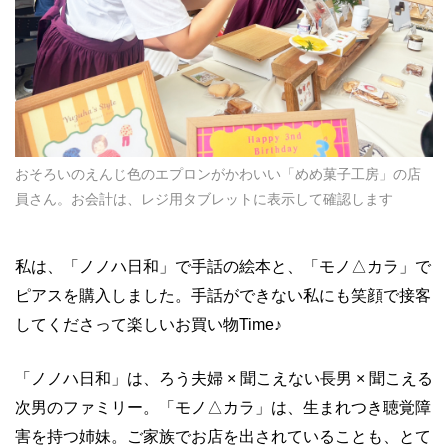
おそろいのえんじ色のエプロンがかわいい「めめ菓子工房」の店
員さん。お会計は、レジ用タブレットに表示して確認します
私は、「ノノハ日和」で手話の絵本と、「モノ△カラ」で
ピアスを購入しました。手話ができない私にも笑顔で接客
してくださって楽しいお買い物Time♪
「ノノハ日和」は、ろう夫婦 × 聞こえない長男 × 聞こえる
次男のファミリー。「モノ△カラ」は、生まれつき聴覚障
害を持つ姉妹。ご家族でお店を出されていることも、とて