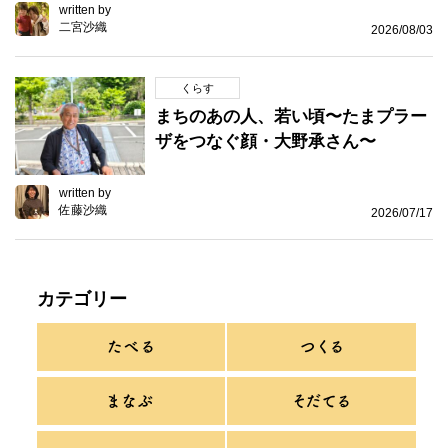
written by
二宮沙織
2026/08/03
くらす
まちのあの人、若い頃〜たまプラー
ザをつなぐ顔・大野承さん〜
written by
佐藤沙織
2026/07/17
カテゴリー