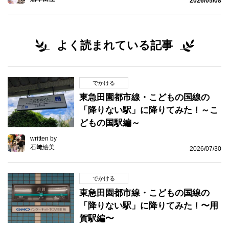
2026/05/08
よく読まれている記事
でかける
東急田園都市線・こどもの国線の
「降りない駅」に降りてみた！～こ
どもの国駅編～
written by
石﨑絵美
2026/07/30
でかける
東急田園都市線・こどもの国線の
「降りない駅」に降りてみた！〜用
賀駅編〜