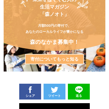
生活マガジン
「森ノオト」
月額500円の寄付で、
あなたのローカルライフが豊かになる
森のなかま募集中！
寄付についてもっと知る
シェア
ツイート
送る