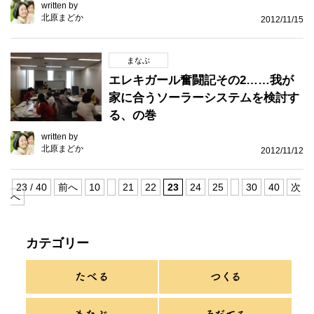
written by
北原まどか
2012/11/15
まなぶ
エレキガール奮闘記その2……我が
家に合うソーラーシステムを検討す
る、の巻
written by
北原まどか
2012/11/12
23 / 40
前へ
10
21
22
23
24
25
30
40
次
へ
カテゴリー