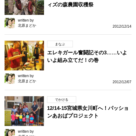
ィズの森農園収穫祭
written by
北原まどか
2012/12/14
まなぶ
エレキガール奮闘記その3……いよ
いよ組み立てだ！の巻
written by
北原まどか
2012/12/07
でかける
12/14-15宮城県女川町へ！パッショ
ンあおばプロジェクト
written by