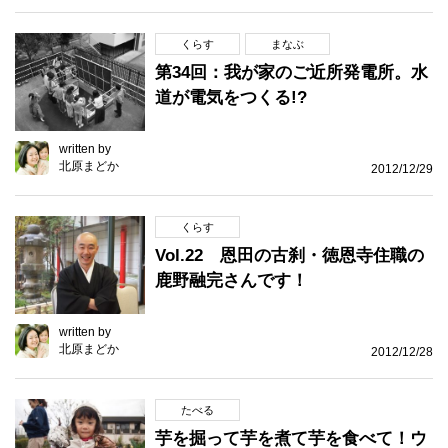
くらす
まなぶ
第34回：我が家のご近所発電所。水
道が電気をつくる!?
written by
北原まどか
2012/12/29
くらす
Vol.22 恩田の古刹・徳恩寺住職の
鹿野融完さんです！
written by
北原まどか
2012/12/28
たべる
芋を掘って芋を煮て芋を食べて！ウ