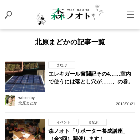
北原まどかの記事一覧
まなぶ
エレキガール奮闘記その4……室内
で使うには落とし穴が……、の巻。
written by
北原まどか
2013/01/21
イベント
まなぶ
森ノオト「リポーター養成講座」
（全3回）開催します！