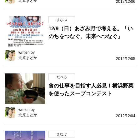
北原まどか
2012/12/06
まなぶ
12/9（日）あざみ野で考える。「い
のちをつなぐ、未来へつなぐ」
written by
北原まどか
2012/12/05
たべる
食の仕事を目指す人必見！横浜野菜
を使ったスープコンテスト
written by
北原まどか
2012/12/04
まなぶ