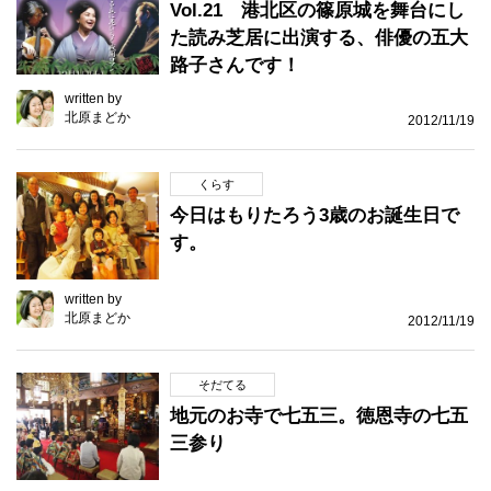
Vol.21 港北区の篠原城を舞台にし
た読み芝居に出演する、俳優の五大
路子さんです！
written by
北原まどか
2012/11/19
くらす
今日はもりたろう3歳のお誕生日で
す。
written by
北原まどか
2012/11/19
そだてる
地元のお寺で七五三。徳恩寺の七五
三参り