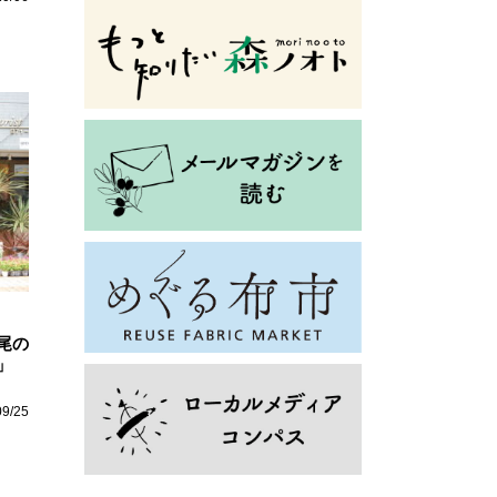
尾の
」
09/25