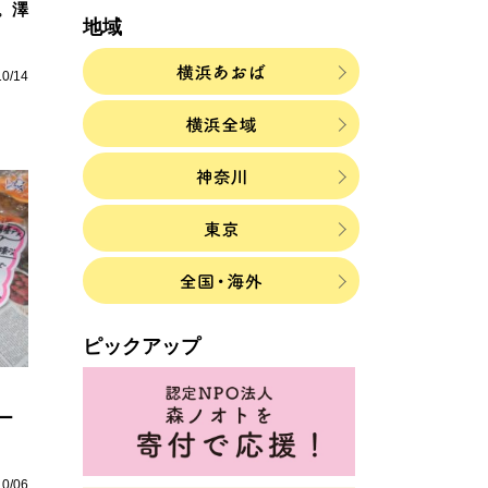
。澤
地域
10/14
ピックアップ
ー
10/06