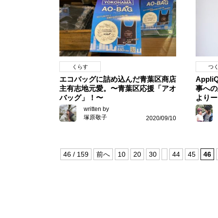
くらす
つ
エコバッグに詰め込んだ青葉区商店
Appl
主有志地元愛。〜青葉区応援「アオ
事への
バッグ」！〜
よりー
written by
塚原敬子
2020/09/10
46 / 159
前へ
10
20
30
44
45
46