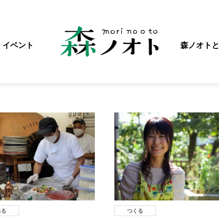
イベント
森ノオト
べる
つくる