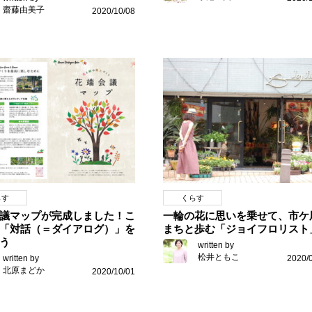
齋藤由美子
2020/10/08
らす
くらす
議マップが完成しました！こ
一輪の花に思いを乗せて、市ケ
「対話（＝ダイアログ）」を
まちと歩む「ジョイフロリスト
う
written by
松井ともこ
written by
2020/
北原まどか
2020/10/01