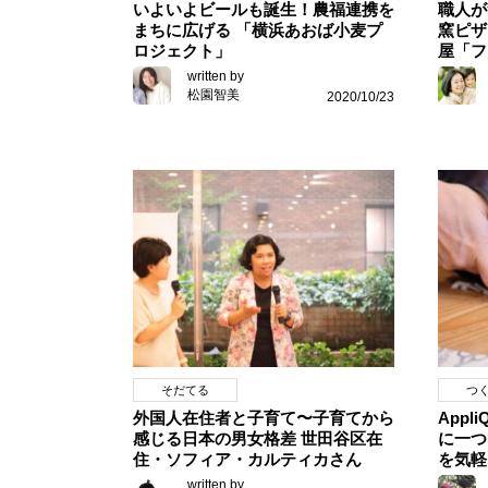
いよいよビールも誕生！農福連携を
職人が
まちに広げる 「横浜あおば小麦プ
窯ピザ
ロジェクト」
屋「フ
written by
松園智美
2020/10/23
そだてる
つ
外国人在住者と子育て〜子育てから
Appl
感じる日本の男女格差 世田谷区在
に一つ
住・ソフィア・カルティカさん
を気軽
written by