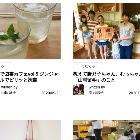
くる
そだてる
で図書カフェvol.5 ジンジャ
教えて野乃子ちゃん、むっちゃ
ルでピリッと読書
「山村留学」のこと
written by
written by
山田麻子
南部聡子
2020/09/23
2020/