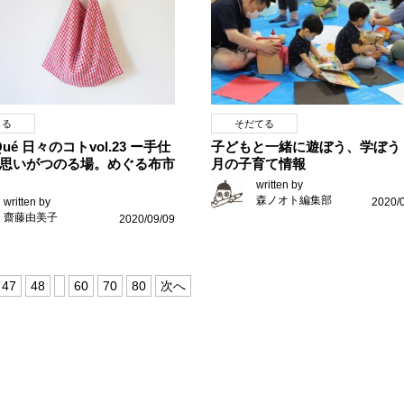
くる
そだてる
iQué 日々のコトvol.23 ー手仕
子どもと一緒に遊ぼう、学ぼう
思いがつのる場。めぐる布市
月の子育て情報
written by
森ノオト編集部
written by
2020/
齋藤由美子
2020/09/09
47
48
60
70
80
次へ