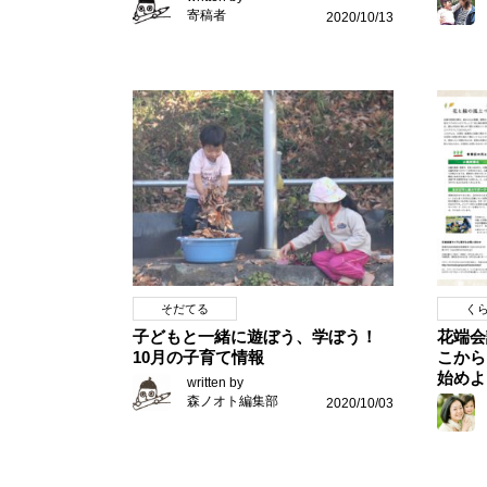
寄稿者
2020/10/13
そだてる
く
子どもと一緒に遊ぼう、学ぼう！
花端会
10月の子育て情報
こから
始めよ
written by
森ノオト編集部
2020/10/03