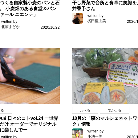
つくる自家製小麦のパンと石
干し野菜で台所と食卓に笑顔を
。 小麦畑のある食堂＆パン
井香予さん
ァール ニエンテ」
written by
梶田亜由美
written by
2020/
北原まどか
2020/10/22
くる
たべる
でかける
iQué 日々のコトvol.24 ー世界
10月の「森のマルシェネットワ
だけ オーダーでオリジナル
ク」情報
に楽しんでー
written by
小池一美
written by
2020/