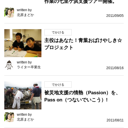
作業の七里ケ浜支援ツアー開催。
written by
北原まどか
2011/09/05
でかける
主役はあなた！青葉おばけやしき☆
プロジェクト
written by
ライター卒業生
2011/08/16
でかける
被災地支援の情熱（Passion）を、
Pass on（つないでいこう）!
written by
北原まどか
2011/08/11