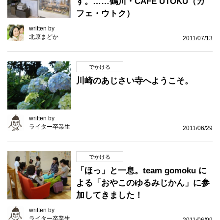
す。……鶴川・CAFE UTOKU（カ
フェ・ウトク）
written by
北原まどか
2011/07/13
でかける
川崎のあじさい寺へようこそ。
written by
ライター卒業生
2011/06/29
でかける
「ほっ」と一息。team gomoku に
よる「おやこのゆるみじかん」に参
加してきました！
written by
ライター卒業生