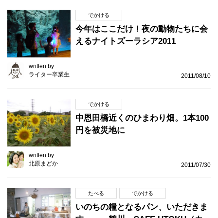
でかける
今年はここだけ！夜の動物たちに会
えるナイトズーラシア2011
written by
ライター卒業生
2011/08/10
でかける
中恩田橋近くのひまわり畑。1本100
円を被災地に
written by
北原まどか
2011/07/30
たべる
でかける
いのちの糧となるパン、いただきま