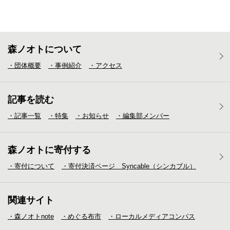
森ノオトについて
・団体概要
・事例紹介
・アクセス
記事を読む
・記事一覧
・特集
・お知らせ
・編集部メンバー
森ノオトに寄付する
・寄付について
・寄付決済ページ Syncable（シンカブル）
関連サイト
・森ノオトnote
・めぐる布市
・ローカルメディア
コンパス