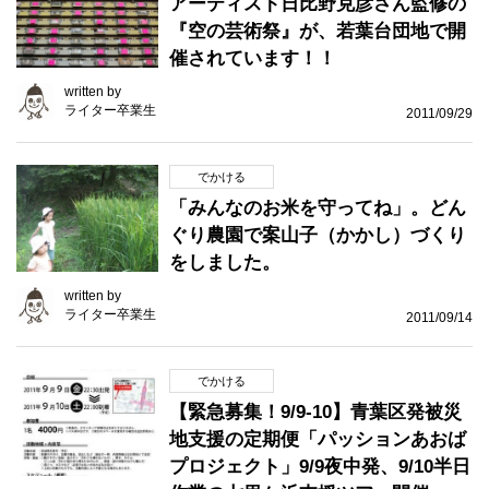
アーティスト日比野克彦さん監修の
『空の芸術祭』が、若葉台団地で開
催されています！！
written by
ライター卒業生
2011/09/29
でかける
「みんなのお米を守ってね」。どん
ぐり農園で案山子（かかし）づくり
をしました。
written by
ライター卒業生
2011/09/14
でかける
【緊急募集！9/9-10】青葉区発被災
地支援の定期便「パッションあおば
プロジェクト」9/9夜中発、9/10半日