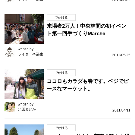
2011/06/09
でかける
来場者2万人！中央林間の初イベン
ト第一回手づくりMarche
written by
ライター卒業生
2011/05/25
でかける
ココロもカラダも春です。ベジでピ
ースなマーケット。
written by
北原まどか
2011/04/11
でかける