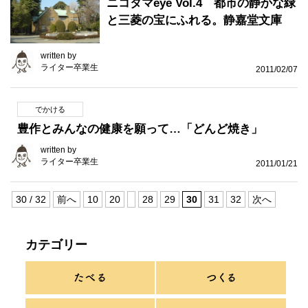
ニコタマeye Vol.4 都市の静かな緑
と三菱の宝にふれる。静嘉堂文庫
written by
ライター卒業生
2011/02/07
でかける
豊作とみんなの健康を願って…「どんど焼き」
written by
ライター卒業生
2011/01/21
30 / 32
前へ
10
20
28
29
30
31
32
次へ
カテゴリー