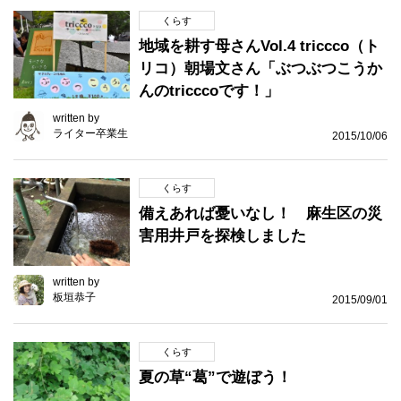
くらす
地域を耕す母さんVol.4 triccco（ト
リコ）朝場文さん「ぶつぶつこうか
んのtricccoです！」
written by
ライター卒業生
2015/10/06
くらす
備えあれば憂いなし！ 麻生区の災
害用井戸を探検しました
written by
板垣恭子
2015/09/01
くらす
夏の草“葛”で遊ぼう！