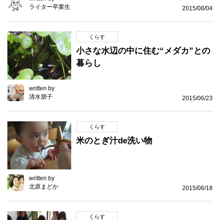
ライター卒業生
2015/08/04
くらす
小さな水辺の中に住む“メダカ”との
暮らし
written by
清水朋子
2015/06/23
くらす
米のとぎ汁de洗い物
written by
北原まどか
2015/06/18
くらす