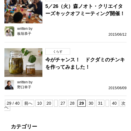
5／26（火）森ノオト・クリエイタ
ーズキックオフミーティング開催！
written by
板垣恭子
2015/06/12
くらす
今がチャンス！ ドクダミのチンキ
を作ってみました！
written by
野口幸子
2015/06/09
29 / 40
前へ
10
20
27
28
29
30
31
40
次
へ
カテゴリー