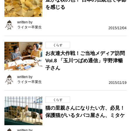
を感じる
written by
ライター卒業生
2015/12/04
くらす
お友達大作戦！ご当地メディア訪問
Vol.8 「玉川つばめ通信」宇野津暢
子さん
written by
ライター卒業生
2015/11/19
くらす
猫の里親さんになりたい方、必見！
保護猫がいるタバコ屋さん、ミタケ
written by