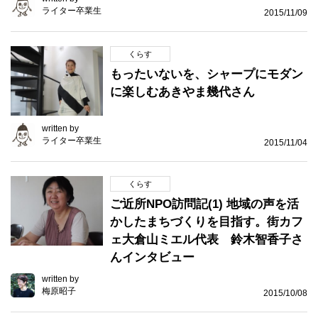
ライター卒業生
2015/11/09
くらす
もったいないを、シャープにモダン
に楽しむあきやま幾代さん
written by
ライター卒業生
2015/11/04
くらす
ご近所NPO訪問記(1) 地域の声を活
かしたまちづくりを目指す。街カフ
ェ大倉山ミエル代表 鈴木智香子さ
んインタビュー
written by
梅原昭子
2015/10/08