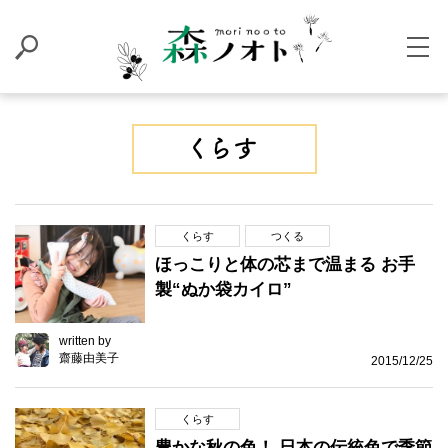
くらす
つくる
ほっこりと体の芯まで温まる お手
製“ぬか袋カイロ”
written by
齋藤由美子
2015/12/25
くらす
豊かな秋の色！ 日本の伝統色で季節