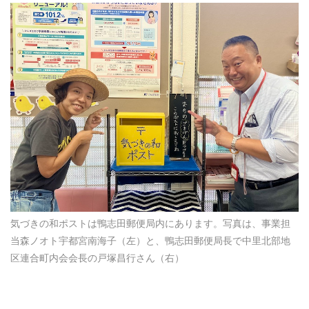
気づきの和ポストは鴨志田郵便局内にあります。写真は、事業担
当森ノオト宇都宮南海子（左）と、鴨志田郵便局長で中里北部地
区連合町内会会長の戸塚昌行さん（右）