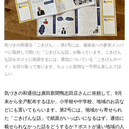
気づきの和通信『ごきげん」』第1号には、連絡会への参加メンバ
ーに取材して聞いた「ごきげんな話」が載っています。ごきげん
な話をポストに投函するには、通信についている「ごきげんカー
ド」を切り取って使います。ちょっと面倒な一手間も楽しんでほ
しい
気づきの和通信は廣田新聞鴨志田店さんに依頼して、9月
末から全戸配布するほか、小学校や中学校、地域のお店な
どにも置いてもらいます。第2号には、地域から寄せられ
た「ごきげんな話」で紙面がいっぱいになるはず。通信に
載せられなかった話をどうするか？ポストが遠い地域の人