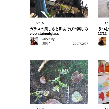
つくる
イ
ガラスの美しさと影あそびの楽しみ
糸つ
vivo stainedglass
12/
written by
団桃子
2017/02/27