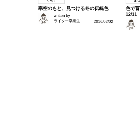
くらす
ま
寒空のもと、見つける冬の伝統色
色で育
12/
written by
ライター卒業生
2016/02/02