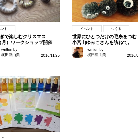
ベント
イベント
つくる
むぎで楽しむクリスマス
世界にひとつだけの毛糸をつむ
12（月）ワークショップ開催
小宮山ゆみこさんを訪ねて。
written by
written by
梶田亜由美
梶田亜由美
2016/11/25
2016/