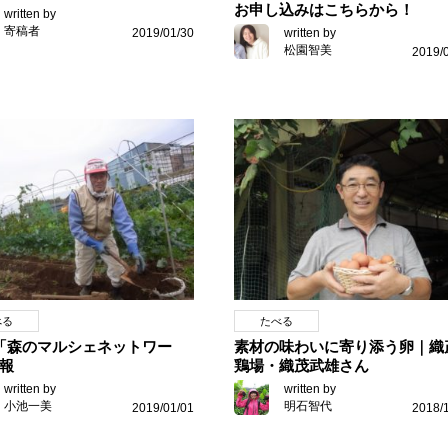
お申し込みはこちらから！
written by
寄稿者
2019/01/30
written by
松園智美
2019/
べる
たべる
「森のマルシェネットワー
素材の味わいに寄り添う卵｜織
報
鶏場・織茂武雄さん
written by
written by
小池一美
明石智代
2019/01/01
2018/