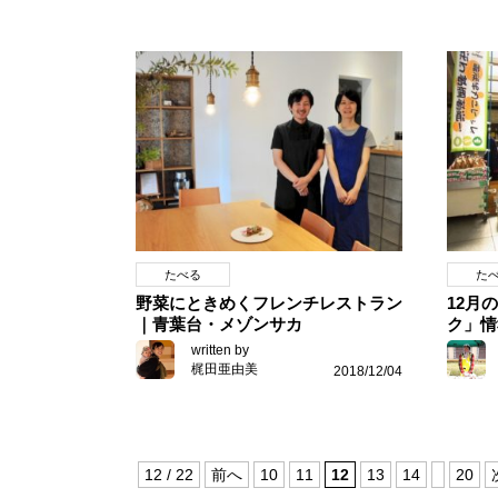
たべる
た
野菜にときめくフレンチレストラン
12月
｜青葉台・メゾンサカ
ク」情
written by
梶田亜由美
2018/12/04
12 / 22
前へ
10
11
12
13
14
20