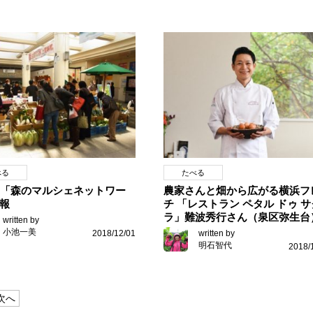
べる
たべる
の「森のマルシェネットワー
農家さんと畑から広がる横浜フ
報
チ 「レストラン ペタル ドゥ サ
ラ」難波秀行さん（泉区弥生台
written by
小池一美
2018/12/01
written by
明石智代
2018/
次へ