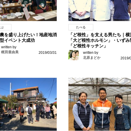
なぶ
たべる
農を盛り上げたい！地産地消
「ど根性」を支える男たち｜横
型イベント大成功
「大ど根性ホルモン」・いずみ
「ど根性キッチン」
written by
梶田亜由美
2019/03/31
written by
北原まどか
2019/