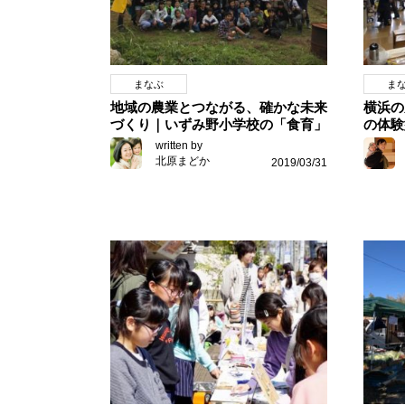
まなぶ
ま
地域の農業とつながる、確かな未来
横浜の
づくり｜いずみ野小学校の「食育」
の体験
written by
北原まどか
2019/03/31