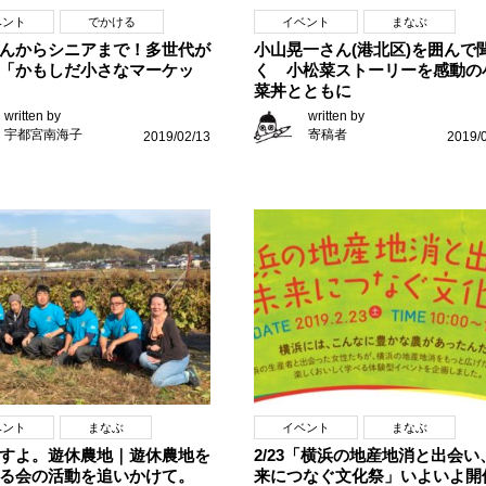
ベント
でかける
イベント
まなぶ
んからシニアまで！多世代が
小山晃一さん(港北区)を囲んで
「かもしだ小さなマーケッ
く 小松菜ストーリーを感動の
菜丼とともに
written by
written by
宇都宮南海子
寄稿者
2019/02/13
2019/
ベント
まなぶ
イベント
まなぶ
すよ。遊休農地｜遊休農地を
2/23「横浜の地産地消と出会い
る会の活動を追いかけて。
来につなぐ文化祭」いよいよ開