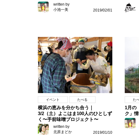
written by
小池一美
2019/02/01
イベント
たべる
た
横浜の恵みを分かち合う｜
1月の
3/2（土）よこはま100人のひとしず
ク」情
く〜手前味噌プロジェクト〜
written by
北原まどか
2019/01/10