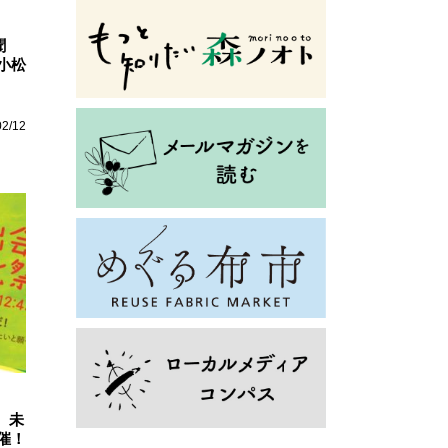
聞
小松
02/12
、未
催！