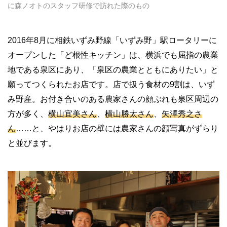
に森ノオトのスタッフ研修で訪れた際のもの
2016年8月に相鉄いずみ野線「いずみ野」駅ロータリーに
オープンした「ど根性キッチン」は、横浜でも屈指の農業
地である泉区にあり、「泉区の農業とともにありたい」と
願ってつくられたお店です。店で扱う食材の9割は、いず
み野産。お付き合いのある農家さんの顔ぶれも泉区周辺の
方が多く、
横山宜美さん
、
横山勝太さん
、
矢澤秀之さ
ん
……と、やはりお店の壁には農家さんの顔写真がずらり
と並びます。