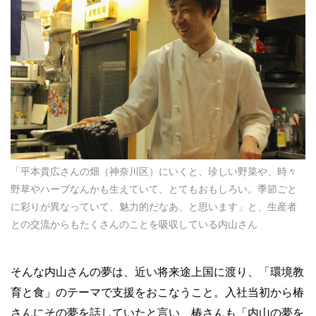
「平本貴広さんの畑（神奈川区）にいくと、珍しい野菜や、時々
野草やハーブなんかも生えていて、とてもおもしろい。季節ごと
に彩りが異なっていて、魅力的だなあ、と思います」と、生産者
との交流からもたくさんのことを吸収している内山さん
そんな内山さんの夢は、近い将来途上国に渡り、「環境教
育と食」のテーマで支援をおこなうこと。入社当初から椿
さんにその夢を話していたと言い、椿さんも「内山の夢を