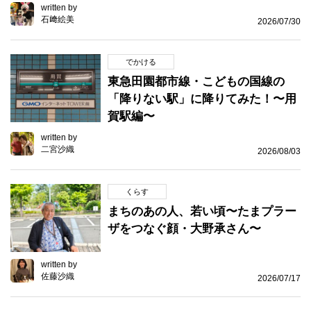
written by
石﨑絵美
2026/07/30
でかける
東急田園都市線・こどもの国線の
「降りない駅」に降りてみた！〜用
賀駅編〜
written by
二宮沙織
2026/08/03
くらす
まちのあの人、若い頃〜たまプラー
ザをつなぐ顔・大野承さん〜
written by
佐藤沙織
2026/07/17