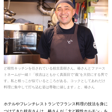
ど根性キッチンを任されている枝吉直樹さん。椿さんとファース
トネームが一緒！「枝吉はともかく真面目で“義”を大切にする男で
す。私と根っこが似ているところがある。コックとしてあれだけ
料理に集中して打ち込む姿は尊敬に値します」と、椿さん
ホテルやフレンチレストランでフランス料理の技法を身に
つけてきた枝吉さんは、椿さんが「大ど根性ホルモン」を