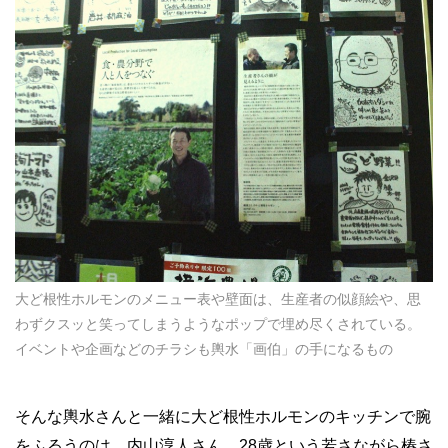
大ど根性ホルモンのメニュー表や壁面は、生産者の似顔絵や、思
わずクスッと笑ってしまうようなポップで埋め尽くされている。
イベントや企画などのチラシも輿水「画伯」の手になるもの
そんな輿水さんと一緒に大ど根性ホルモンのキッチンで腕
をふるうのは、内山淳人さん。28歳という若さながら椿さ