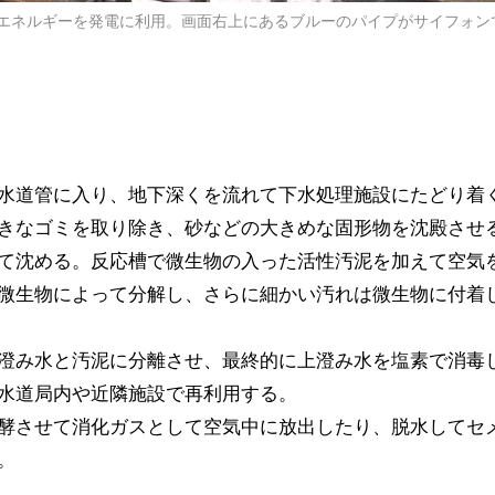
エネルギーを発電に利用。画面右上にあるブルーのパイプがサイフォン
水道管に入り、地下深くを流れて下水処理施設にたどり着
きなゴミを取り除き、砂などの大きめな固形物を沈殿させ
て沈める。反応槽で微生物の入った活性汚泥を加えて空気
微生物によって分解し、さらに細かい汚れは微生物に付着
澄み水と汚泥に分離させ、最終的に上澄み水を塩素で消毒
水道局内や近隣施設で再利用する。
酵させて消化ガスとして空気中に放出したり、脱水してセ
。