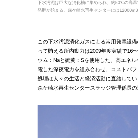
下水汚泥は巨大な消化槽に集められ、約50℃の高
発酵が始まる。森ケ崎水再生センターには12000m
この下水汚泥消化ガスによる常用発電設備の出
って賄える所内動力は2009年度実績で16
ウム：Naと硫黄：Sを使用した、高エネル
電した深夜電力を組み合わせ、コストパフ
処理は人々の生活と経済活動に直結してい
森ケ崎水再生センタースラッジ管理係長の