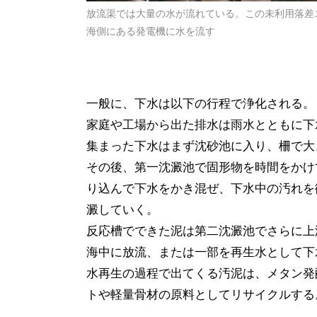
放流渠では大量の水が流れている。この未利用落差
海側にある発電機に水を流す
一般に、下水は以下の行程で浄化される。
家庭や工場から出た排水は雨水とともに下
集まった下水はまず沈砂池に入り、柵で大
その後、第一沈澱池で固形物を時間をかけ
り込んで下水をかき混ぜ、下水中の汚れを
澱していく。
反応槽でできた泥は第二沈澱池でさらに上
海中に放流、または一部を再生水として下
水再生の過程で出てくる汚泥は、メタン発
トや軽量骨材の原料としてリサイクルする