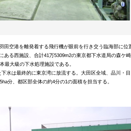
羽田空港を離発着する飛行機が眼前を行き交う臨海部に位
ある西施設、合計41万5309m2の東京都下水道局の森ケ
日本最大級の下水処理施設である。
れた下水は最終的に東京湾に放流する。大田区全域、品川・目
5ha分、都区部全体の約4分の1の面積を担当する。