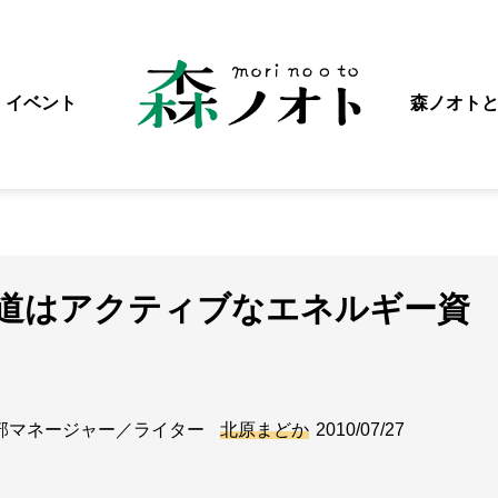
イベント
森ノオト
水道はアクティブなエネルギー資
部マネージャー／ライター
北原まどか
2010/07/27