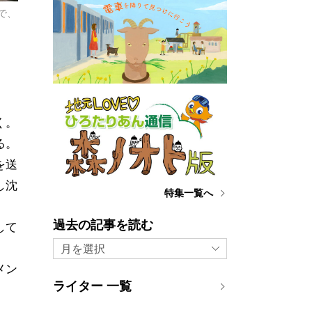
で、
く。
る。
を送
し沈
特集一覧へ
過去の記事を読む
して
月を選択
メン
ライター 一覧