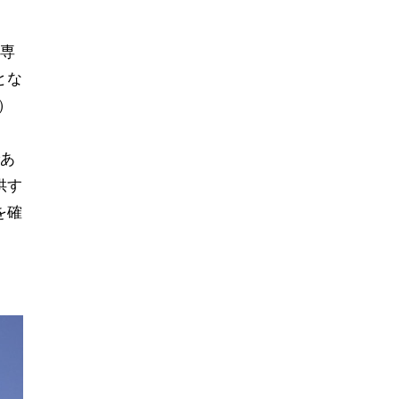
る専
とな
う）
であ
供す
を確