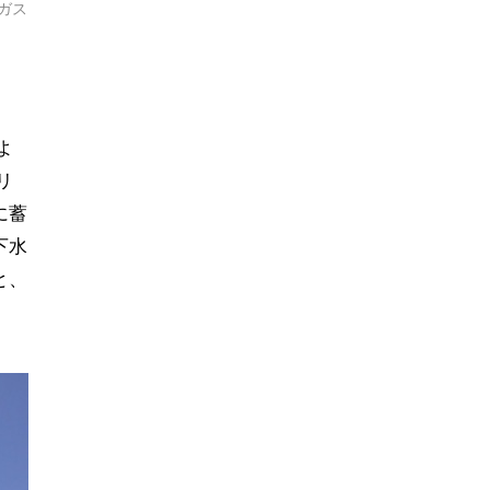
ガス
よ
リ
に蓄
下水
と、