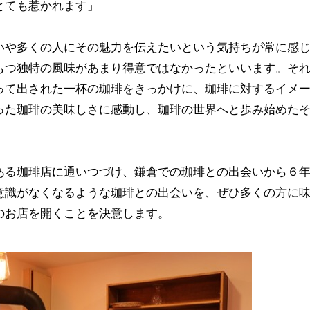
とても惹かれます」
いや多くの人にその魅力を伝えたいという気持ちが常に感
もつ独特の風味があまり得意ではなかったといいます。そ
って出された一杯の珈琲をきっかけに、珈琲に対するイメ
った珈琲の美味しさに感動し、珈琲の世界へと歩み始めた
ある珈琲店に通いつづけ、鎌倉での珈琲との出会いから６
意識がなくなるような珈琲との出会いを、ぜひ多くの方に
のお店を開くことを決意します。