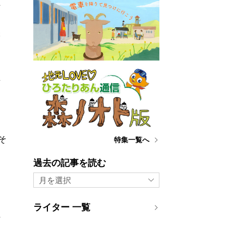
れ
う
味
詳
る
そ
特集一覧へ
過去の記事を読む
月を選択
な
も
ライター 一覧
れ