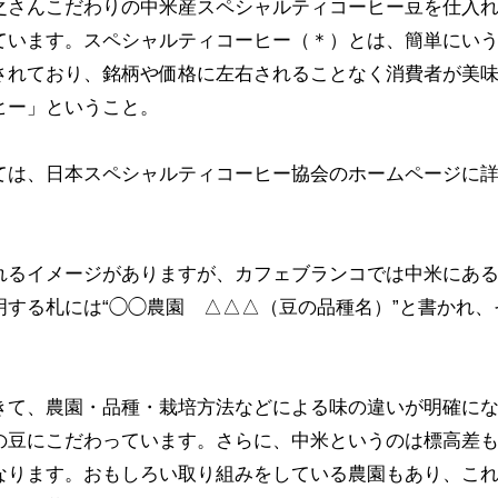
之さんこだわりの中米産スペシャルティコーヒー豆を仕入
ています。スペシャルティコーヒー（＊）とは、簡単にい
されており、銘柄や価格に左右されることなく消費者が美
ヒー」ということ。
ては、日本スペシャルティコーヒー協会のホームページに
れるイメージがありますが、カフェブランコでは中米にあ
する札には“◯◯農園 △△△（豆の品種名）”と書かれ、
きて、農園・品種・栽培方法などによる味の違いが明確に
の豆にこだわっています。さらに、中米というのは標高差
なります。おもしろい取り組みをしている農園もあり、こ