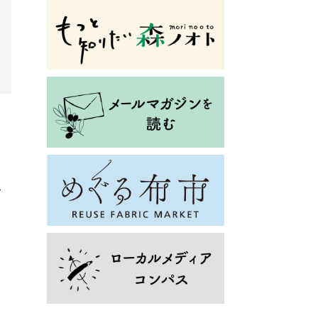
て
い
む
私
」