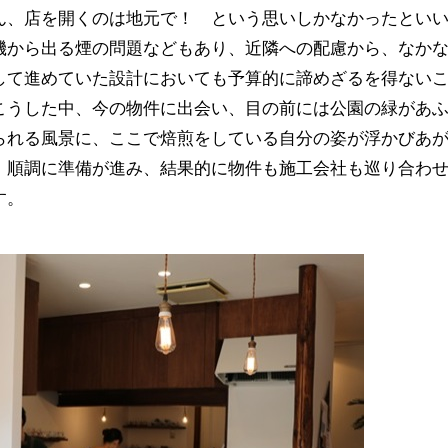
ん、店を開くのは地元で！ という思いしかなかったとい
機から出る煙の問題などもあり、近隣への配慮から、なか
して進めていた設計においても予算的に諦めざるを得ない
こうした中、今の物件に出会い、目の前には公園の緑があ
られる風景に、ここで焙煎をしている自分の姿が浮かびあ
、順調に準備が進み、結果的に物件も施工会社も巡り合わ
す。