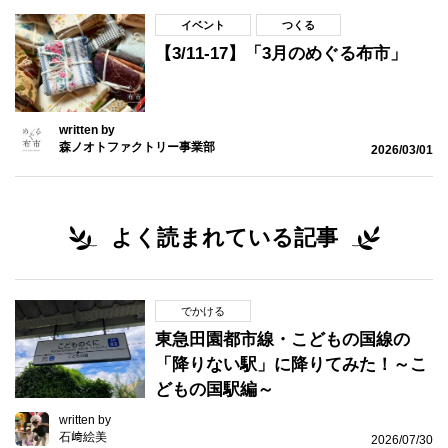
イベント
つくる
【3/11-17】「3月のめぐる布市」
written by
森ノオトファクトリー事業部
2026/03/01
よく読まれている記事
でかける
東急田園都市線・こどもの国線の
「降りない駅」に降りてみた！～こ
どもの国駅編～
written by
石﨑絵美
2026/07/30