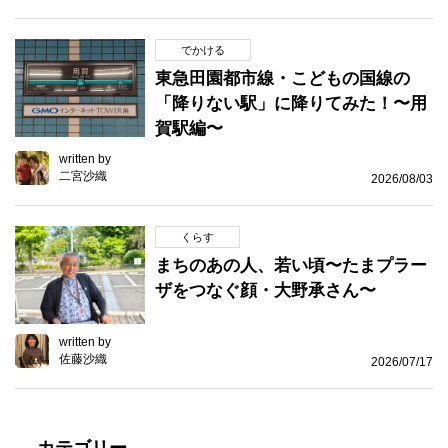
でかける
東急田園都市線・こどもの国線の
「降りない駅」に降りてみた！〜用
賀駅編〜
written by
二宮沙織
2026/08/03
くらす
まちのあの人、若い頃〜たまプラー
ザをつなぐ顔・大野承さん〜
written by
佐藤沙織
2026/07/17