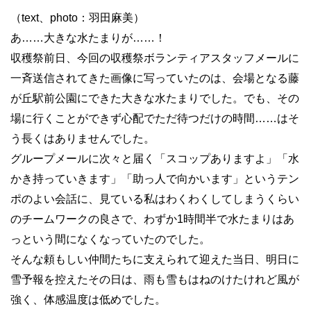
（text、photo：羽田麻美）
あ
……
大きな水たまりが
……
！
収穫祭前日、今回の収穫祭ボランティアスタッフメールに
一斉送信されてきた画像に写っていたのは、会場となる藤
が丘駅前公園にできた大きな水たまりでした。でも、その
場に行くことができず心配でただ待つだけの時間
……
はそ
う長くはありませんでした。
グループメールに次々と届く「スコップありますよ」「水
かき持っていきます」「助っ人で向かいます」というテン
ポのよい会話に、見ている私はわくわくしてしまうくらい
のチームワークの良さで、わずか
1
時間半で水たまりはあ
っという間になくなっていたのでした。
そんな頼もしい仲間たちに支えられて迎えた当日、明日に
雪予報を控えたその日は、雨も雪もはねのけたけれど風が
強く、体感温度は低めでした。