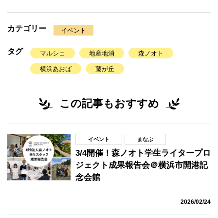
カテゴリー
イベント
タグ
マルシェ
地産地消
森ノオト
横浜あおば
藤が丘
この記事もおすすめ
イベント
まなぶ
3/4開催！森ノオト学生ライタープロ
ジェクト成果報告会＠横浜市開港記
念会館
2026/02/24