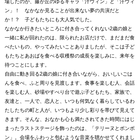
場したのが、藤が丘のゆるキャラ「汁ウィン」と「汗ウィ
ン」！ なかなか見ることが出来ない夢の共演だと
か！？ 子どもたちにも大人気でした。
なかなか行きたいところに付き合ってくれない
2
歳の娘と
一緒に私が回れたのは、限られたお店だけで、まだまだ食
べたいもの、やってみたいことありましたが、そこは子ど
もたちとあおばを食べる収穫祭の成長を楽しみに、来年を
待つことにします。
自由に動き回る
2
歳の娘に付き合いながら、おいしいごは
んを食べ、ふと周りを見渡します。食事を楽しむ人、会話
を楽しむ人、砂場やすべり台で遊ぶ子どもたち、家族で、
友達と、一人で、恋人と、いつも何気なく暮らしているわ
たしたちの町と人が、いつもより少し彩りを帯びて見えて
きます。そんな、おなかも心も満たされてきた時間にはじ
まったラストステージを飾ったのは、「テリーヌとボンボ
ン」。会場をふわっと包むような音楽を聴かせてくれまし