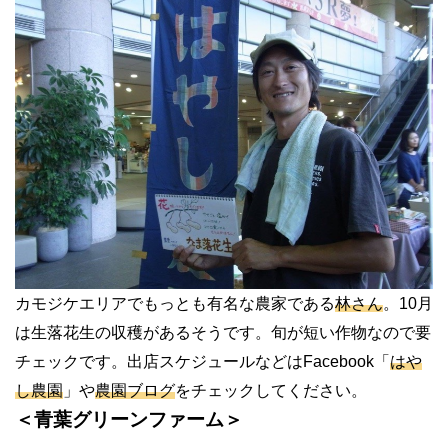
カモジケエリアでもっとも有名な農家である
林さん
。10月
は生落花生の収穫があるそうです。旬が短い作物なので要
チェックです。出店スケジュールなどはFacebook「
はや
し農園
」や
農園ブログ
をチェックしてください。
＜青葉グリーンファーム＞