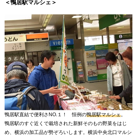
＜鴨居駅マルシェ＞
鴨居駅直結で便利さNO.１！ 恒例の
鴨居駅マルシェ
。
鴨居駅のすぐ近くで栽培された新鮮そのもの野菜をはじ
め、横浜の加工品が勢ぞろいします。横浜中央北口マルシ