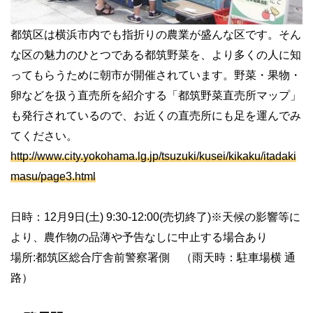
都筑区は横浜市内でも指折りの農業が盛んな区です。そん
な区の魅力のひとつである都筑野菜を、より多くの人に知
ってもらうために朝市が開催されています。野菜・果物・
卵などを扱う直売所を紹介する「都筑野菜直売所マップ」
も発行されているので、お近くの直売所にも足を運んでみ
てください。
http://www.city.yokohama.lg.jp/tsuzuki/kusei/kikaku/itadaki
masu/page3.html
日時：12月9日(土) 9:30-12:00(売切終了)※天候の影響等に
より、農作物の品薄や予告なしに中止する場合あり
場所:都筑区総合庁舎前警察署側 （雨天時：駐車場横 通
路）