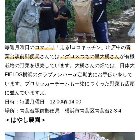
毎週月曜日の
コマデリ
「走る!ロコキッチン」出店中の
青
葉台駅前郵便局
さんでは
アグロスつちの里大橋さん
が有機
栽培の野菜を販売しています。大橋さんの畑では、日体大
FIELDS横浜のクラブメンバーが定期的にお手伝いをして
います。プロサッカーチームも一緒につくった野菜も店頭
に並んでいますよ。
日時：毎週月曜日 12:00頃-14:00
場所：青葉台駅前郵便局 横浜市青葉区青葉台2-3-4
＜はやし農園＞