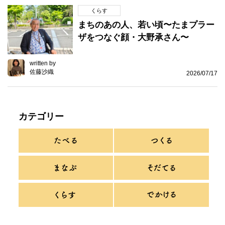
くらす
まちのあの人、若い頃〜たまプラー
ザをつなぐ顔・大野承さん〜
written by
佐藤沙織
2026/07/17
カテゴリー