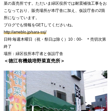
菜の直売所です。ただいま緑区役所では耐震補強工事をお
こなっており、販売場所が本庁舎に加え、仮設庁舎の2箇
所になっています。
ブログでも情報をGETしてくださいね。
http://ameblo.jp/sara-ssj/
日時:毎週木曜日（祝・祭日は除く）10：00- ＊売切次第
終了
場所：緑区役所本庁者と仮設庁舎
＜徳江有機栽培野菜直売所＞