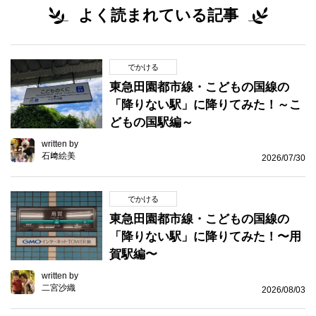
よく読まれている記事
でかける
東急田園都市線・こどもの国線の
「降りない駅」に降りてみた！～こ
どもの国駅編～
written by
石﨑絵美
2026/07/30
でかける
東急田園都市線・こどもの国線の
「降りない駅」に降りてみた！〜用
賀駅編〜
written by
二宮沙織
2026/08/03