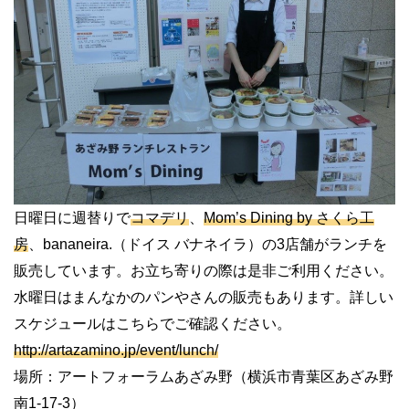
日曜日に週替りで
コマデリ
、
Mom’s Dining by さくら工
房
、bananeira.（ドイス バナネイラ）の3店舗がランチを
販売しています。お立ち寄りの際は是非ご利用ください。
水曜日はまんなかのパンやさんの販売もあります。詳しい
スケジュールはこちらでご確認ください。
http://artazamino.jp/event/lunch/
場所：アートフォーラムあざみ野（横浜市青葉区あざみ野
南1-17-3）