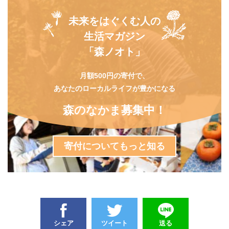
未来をはぐくむ人の
生活マガジン
「森ノオト」
月額500円の寄付で、
あなたのローカルライフが豊かになる
森のなかま募集中！
寄付についてもっと知る
シェア
ツイート
送る