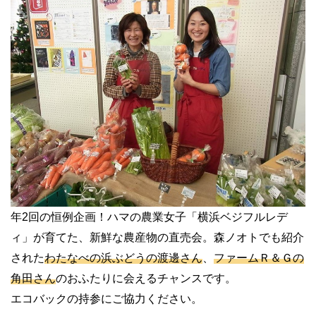
年2回の恒例企画！ハマの農業女子「横浜ベジフルレデ
ィ」が育てた、新鮮な農産物の直売会。森ノオトでも紹介
された
わたなべの浜ぶどうの渡邊さん
、
ファームＲ＆Ｇの
角田さん
のおふたりに会えるチャンスです。
エコバックの持参にご協力ください。