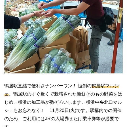
鴨居駅直結で便利さナンバーワン！ 恒例の
鴨居駅マルシ
ェ
。鴨居駅のすぐ近くで栽培された新鮮そのもの野菜をは
じめ、横浜の加工品が勢ぞろいします。横浜中央北口マル
シェもお忘れなく！ 11月20日(火)です。駅構内での開催
のため、ご利用にはJRの入場券または乗車券等が必要で
す。