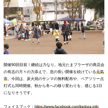
開催90回目前！継続は力なり。地元たまプラーザの商店会
の有志の方々の力添えで、息の長い開催を続けている
元気
市
。今回は、炭火焼のサンマの無料配布や、ペアツリー点
灯式も同時開催。秋から冬への移り変わりを、感じる1日
になりそうです。
フェイスブック：
https://www.facebook.com/keitora.info