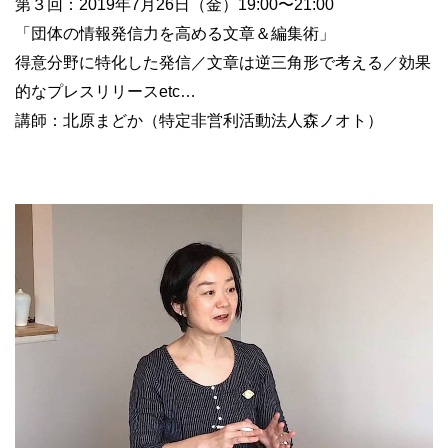
第３回：2019年7月26日（金）19:00〜21:00
「団体の情報発信力を高める文章＆編集術」
得意分野に特化した発信／文章は逆三角形で考える／効果
的なプレスリリースetc…
講師：北原まどか（特定非営利活動法人森ノオト）