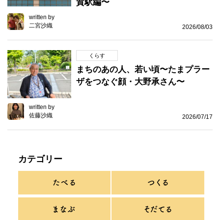
賀駅編〜
written by
二宮沙織
2026/08/03
くらす
まちのあの人、若い頃〜たまプラー
ザをつなぐ顔・大野承さん〜
written by
佐藤沙織
2026/07/17
カテゴリー