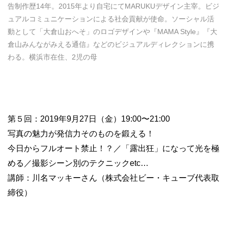
告制作歴14年。2015年より自宅にてMARUKUデザイン主宰。ビジ
ュアルコミュニケーションによる社会貢献が使命。ソーシャル活
動として「大倉山おへそ」のロゴデザインや『MAMA Style』『大
倉山みんながみえる通信』などのビジュアルディレクションに携
わる。横浜市在住、2児の母
第５回：2019年9月27日（金）19:00〜21:00
写真の魅力が発信力そのものを鍛える！
今日からフルオート禁止！？／「露出狂」になって光を極
める／撮影シーン別のテクニックetc…
講師：川名マッキーさん（株式会社ビー・キューブ代表取
締役）