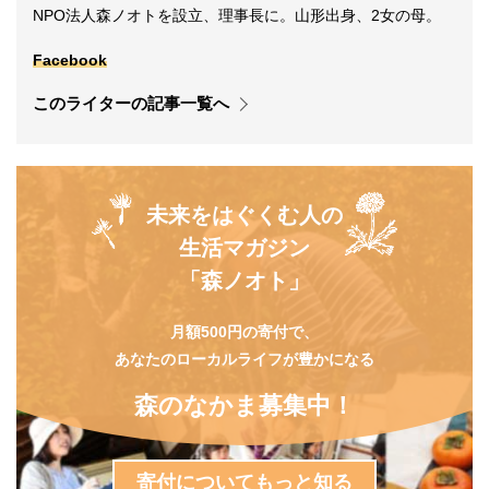
NPO法人森ノオトを設立、理事長に。山形出身、2女の母。
Facebook
このライターの記事一覧へ
未来をはぐくむ人の
生活マガジン
「森ノオト」
月額500円の寄付で、
あなたのローカルライフが豊かになる
森のなかま募集中！
寄付についてもっと知る