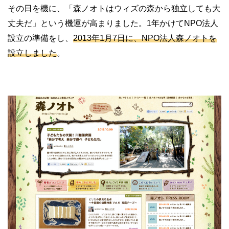
その日を機に、「森ノオトはウィズの森から独立しても大
丈夫だ」という機運が高まりました。
1
年かけて
NPO
法人
設立の準備をし、
2013
年
1
月
7
日に、
NPO
法人森ノオトを
設立しました
。