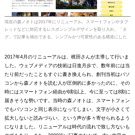
現在の森ノオトは2017年にリニューアル。スマートフォンやタブ
レッドなどに対応するレスポンシブルデザインを取り入れ、「タ
グ」で記事を抽出できる、シンプルかつ可変性のある構造にした
2017
年
4
月のリニューアルは、梶田さんが主導して行いま
した。ウェブメディアの技術は日進月歩で、数年前には当
たり前だったこともすぐに書き換えられ、創刊当初はパソ
コンから森ノオトを読む人が圧倒的に多かったのに、その
時にはスマートフォン経由が
6
割以上、今に至っては
8
割に
届きそうな勢いです。当時の森ノオトは、スマートフォン
でもパソコンと同じ表示になってしまい、文字が小さくて
拡大しないと読みづらい、という声が多々寄せられるよう
になりました。リニューアルは時代の流れで致し方ないも