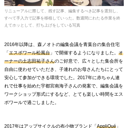
リニューアルに際して、残す記事、編集するべき記事を選別し、
すべて手入力で記事を移植していった。数週間にわたる作業を終
えてホッとして、打ち上げをしている写真
2016
年以降は、森ノオトの編集会議を青葉台の集合住宅
「
エスポワール松風台
」で開催するようになりました。
オ
ーナーの土志田祐子さん
のご好意で、広々とした集会所を
自由に使わせていただき、子連れのお母さんたちにとって
安心して参加ができる環境でした。
2017
年に赤ちゃん連
れで仕事を始めた宇都宮南海子さんの発案で、編集会議を
ワークショップ形式にするなど、とても楽しい時間をエス
ポワールで過ごしました。
2017
年はアップサイクルの布小物ブランド「
AppliQué
」