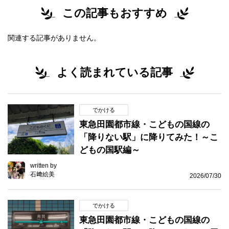
この記事もおすすめ
関連する記事がありません。
よく読まれている記事
でかける
東急田園都市線・こどもの国線の
「降りない駅」に降りてみた！～こ
どもの国駅編～
written by
石﨑絵美
2026/07/30
でかける
東急田園都市線・こどもの国線の