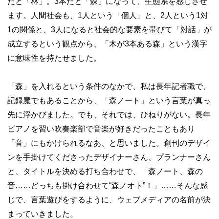
だと「林」。3本だと「森」になって、生態系を感じさせ
ます。人間社会も、1人という「個人」と、2人という1対
1の関係と、3人になると社会的な要素を帯びて「対話」が
成立するという観点から、「木が3本ある森」という漢字
に意味性を持たせました。
「森」を入れるという条件のなかで、私は長年記者職で、
記録魔でもあることから、「森ノート」という言葉が真っ
先に浮かびました。でも、それでは、ひねりがない。長年
ピアノを習い吹奏楽部で音楽が好きだったこともあり
「音」にもかけられるなあ、と思いました。創刊のデザイ
ンを手掛けてくださったデザイナーさん、プランナーさん
と、タイトルを決める打ち合わせで、「森ノート、森の
音……どっちも掛け合わせて“森ノオト”！」……そんな感
じで、言葉遊びをするように、ウェブメディアの名前が決
まっていきました。