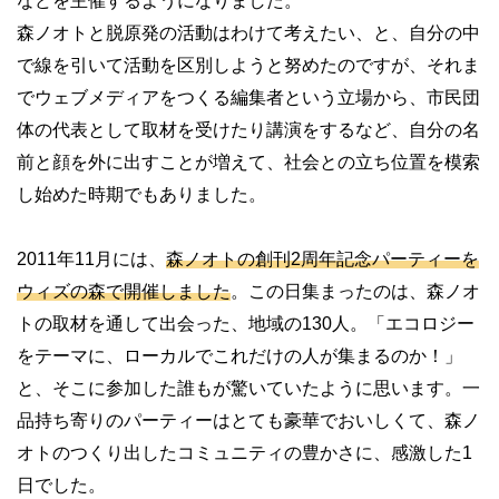
などを主催するようになりました。
森ノオトと脱原発の活動はわけて考えたい、と、自分の中
で線を引いて活動を区別しようと努めたのですが、それま
でウェブメディアをつくる編集者という立場から、市民団
体の代表として取材を受けたり講演をするなど、自分の名
前と顔を外に出すことが増えて、社会との立ち位置を模索
し始めた時期でもありました。
2011
年
11
月には、
森ノオトの創刊
2
周年記念パーティーを
ウィズの森で開催しました
。この日集まったのは、森ノオ
トの取材を通して出会った、地域の
130
人。「エコロジー
をテーマに、ローカルでこれだけの人が集まるのか！」
と、そこに参加した誰もが驚いていたように思います。一
品持ち寄りのパーティーはとても豪華でおいしくて、森ノ
オトのつくり出したコミュニティの豊かさに、感激した
1
日でした。