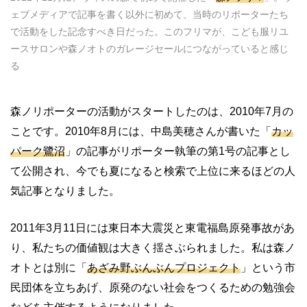
ェブメディアで記事を書く以外に初めて、当時のリポーターたち
で活動をした記念すべき日だった。このフリマが、こども服リユ
ースサロンや森ノオトのガレージセールにつながっていると感じ
る
森ノリポーターの活動がスタートしたのは、
2010
年
7
月の
ことです。
2010
年
8
月には、中島美穂さんが書いた「
カッ
パーク鷺沼
」の記事がリポーター執筆の第
1
号の記事とし
て公開され、今でも夏になると検索で上位に来るほどの人
気記事となりました。
2011
年
3
月
11
日には東日本大震災と東電福島原発事故があ
り、私たちの価値観は大きく揺さぶられました。私は森ノ
オトとは別に「
あざみ野ぶんぶんプロジェクト
」という市
民団体を立ちあげ、原発のない社会をつくるための勉強会