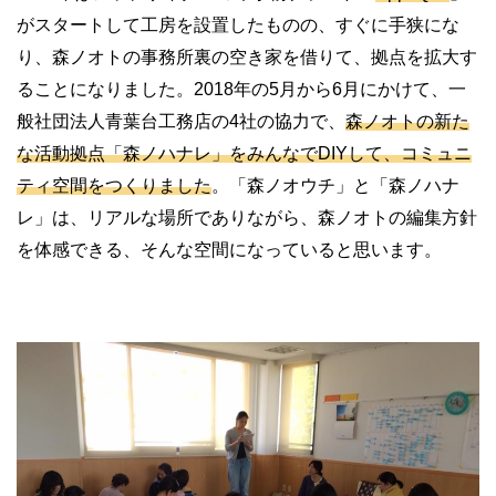
がスタートして工房を設置したものの、すぐに手狭にな
り、森ノオトの事務所裏の空き家を借りて、拠点を拡大す
ることになりました。
2018
年の
5
月から
6
月にかけて、一
般社団法人青葉台工務店の
4
社の協力で、
森ノオトの新た
な活動拠点「森ノハナレ」をみんなで
DIY
して、コミュニ
ティ空間をつくりました
。「森ノオウチ」と「森ノハナ
レ」は、リアルな場所でありながら、森ノオトの編集方針
を体感できる、そんな空間になっていると思います。