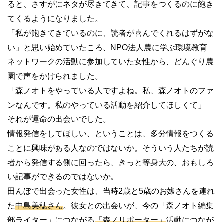
ると、さすがにネタが尽きてきて、記事をつくるのに飽き
てくるようになりました。
「私が飽きてきているのに、読者が喜んでくれるはずがな
い」と思い始めていたころ、NPO法人農に学ぶ環境教育
ネットワークの活動に参加していた女性から、どんぐり農
園で声をかけられました。
「森ノオトをやっている人ですよね。私、森ノオトのファ
ンなんです。私のやっている活動を紹介してほしくて」
それが運命の出会いでした。
情報発信をしてほしい、ということは、多分情報をつくる
ことに興味がある人なのではないか。そういう人たちが読
者から発信する側に回ったら、きっと等身大の、おもしろ
い記事ができるのではないか。
田んぼで出会った女性は、当時
2
歳と
5
歳のお嬢さんを連れ
た
中島美穂さん
。彼女との出会いが、今の「森ノオト編集
部ライター」につながる
「森ノリポーター」
活動につなが