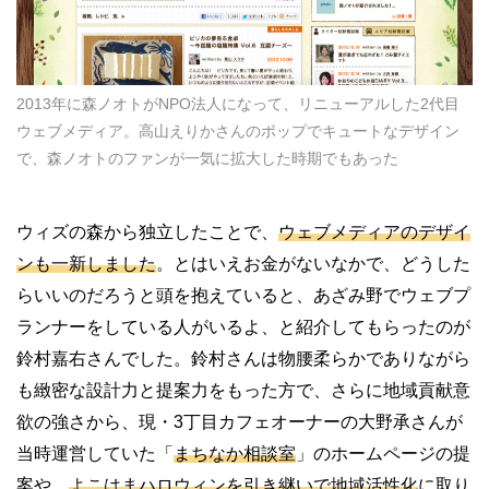
2013年に森ノオトがNPO法人になって、リニューアルした2代目
ウェブメディア。高山えりかさんのポップでキュートなデザイン
で、森ノオトのファンが一気に拡大した時期でもあった
ウィズの森から独立したことで、
ウェブメディアのデザイ
ンも一新しました
。とはいえお金がないなかで、どうした
らいいのだろうと頭を抱えていると、あざみ野でウェブプ
ランナーをしている人がいるよ、と紹介してもらったのが
鈴村嘉右さんでした。鈴村さんは物腰柔らかでありながら
も緻密な設計力と提案力をもった方で、さらに地域貢献意
欲の強さから、現
・
3
丁目カフェオーナーの大野承さんが
当時運営していた「
まちなか相談室
」のホームページの提
案や、
よこはまハロウィンを引き継いで地域活性化
に取り