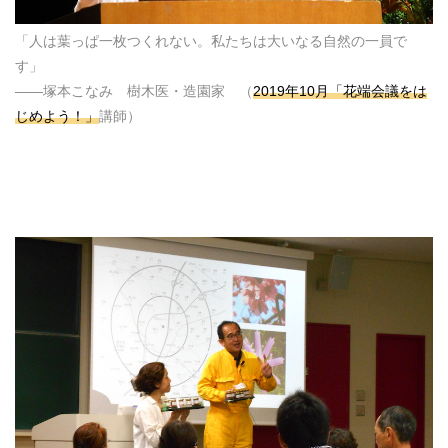
「人は葉っぱ一枚つくれない。私たちは大いなる自然の一員で
す」
――塚本こなみ 樹木医・造園家 （
2019年10月「花端会議をは
じめよう！」
講師）