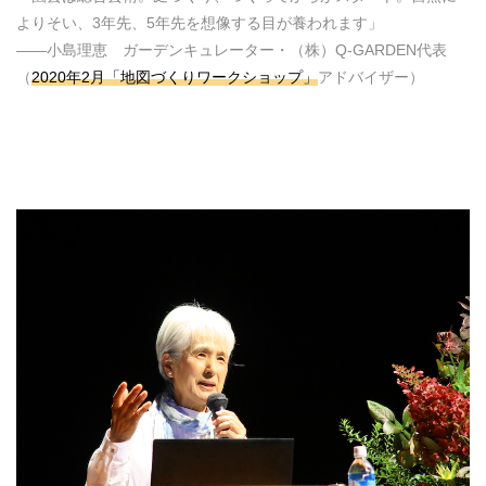
よりそい、3年先、5年先を想像する目が養われます」
――小島理恵 ガーデンキュレーター・（株）Q-GARDEN代表
（
2020年2月「地図づくりワークショップ」
アドバイザー）