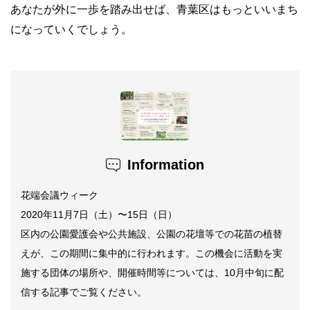
あなたが外に一歩を踏み出せば、青葉区はもっといいまち
になっていくでしょう。
Information
花端会議ウィーク
2020
年
11
月
7
日（土）
〜
15
日（日）
区内の公園愛護会や公共施設、公園の花壇等での花苗の植替
えが、この期間に集中的に行われます。この機会に活動を実
施する団体の場所や、開催時間等については、
10
月中旬に配
信する記事でご覧ください。