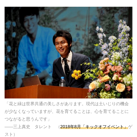
「花と緑は世界共通の美しさがあります。現代は土いじりの機会
が少なくなっていますが、花を育てることは、心を育てることに
つながると思うんです」
――三上真史 タレント （
2018年8月「キックオフイベント」
ゲ
スト）