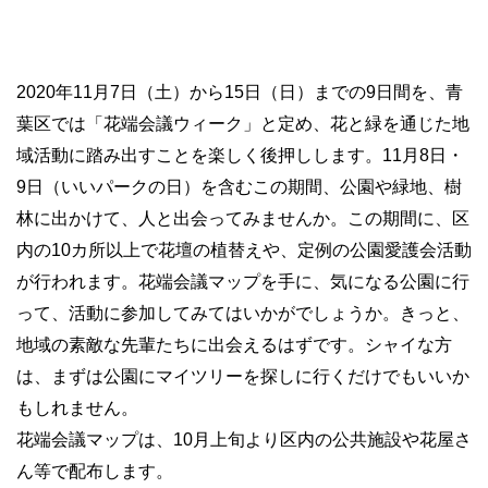
2020
年
11
月
7
日（土）から
15
日（日）までの
9
日間を、青
葉区では「花端会議ウィーク」と定め、花と緑を通じた地
域活動に踏み出すことを楽しく後押しします。
11
月
8
日
・
9
日（いいパークの日）を含むこの期間、公園や緑地、樹
林に出かけて、人と出会ってみませんか。この期間に、区
内の
10
カ所以上で花壇の植替えや、定例の公園愛護会活動
が行われます。花端会議マップを手に、気になる公園に行
って、活動に参加してみてはいかがでしょうか。きっと、
地域の素敵な先輩たちに出会えるはずです。シャイな方
は、まずは公園にマイツリーを探しに行くだけでもいいか
もしれません。
花端会議マップは、
10
月上旬より区内の公共施設や花屋さ
ん等で配布します。