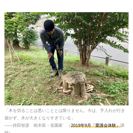
「木を切ることは悪いこととは限りません。今は、手入れが行き
届かず、木が大きくなりすぎている」
――持田智彦 樹木医・造園家 （
2019年9月「愛護会体験」
講
師）