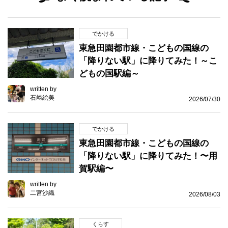
でかける
東急田園都市線・こどもの国線の
「降りない駅」に降りてみた！～こ
どもの国駅編～
written by
石﨑絵美
2026/07/30
でかける
東急田園都市線・こどもの国線の
「降りない駅」に降りてみた！〜用
賀駅編〜
written by
二宮沙織
2026/08/03
くらす