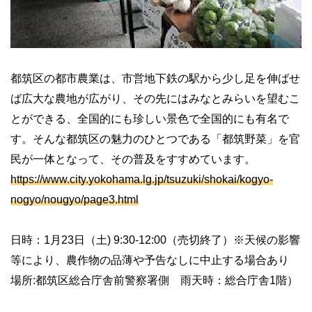
都筑区の都市農業は、市営地下鉄の駅から少し足を伸ばせ
ば広大な農地が広がり、その先にはみなとみらいを望むこ
とができる、全国的にも珍しい景色で全国的にも有名で
す。そんな都筑区の魅力のひとつである「都筑野菜」を官
民が一体となって、その普及をすすめています。
https://www.city.yokohama.lg.jp/tsuzuki/shokai/kogyo-
nogyo/nougyo/page3.html
日時：
1
月
23
日（土
) 9:30-12:00
（売切終了）※天候の影響
等により、農作物の品薄や予告なしに中止する場合あり
場所
:
都筑区総合庁舎前警察署側 雨天時：総合庁舎
1
階）