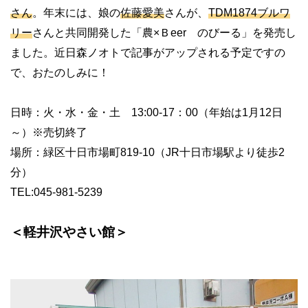
さん
。年末には、娘の
佐藤愛美
さんが、
TDM1874
ブルワ
リー
さんと共同開発した「農
×
Ｂ
eer
のびーる」を発売し
ました。近日森ノオトで記事がアップされる予定ですの
で、おたのしみに！
日時：火・水・金・土
13:00-17
：
00
（年始は
1
月
12
日
～）※売切終了
場所：緑区十日市場町
819-10
（
JR
十日市場駅より徒歩
2
分）
TEL:045-981-5239
＜軽井沢やさい館＞