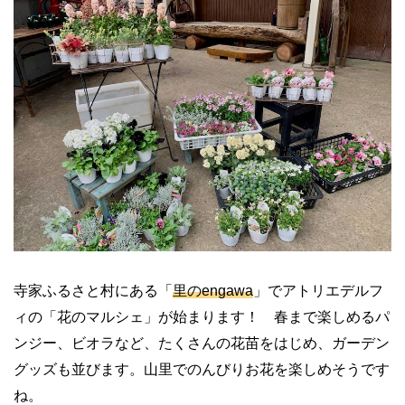
寺家ふるさと村にある「
里の
e
ngawa
」でアトリエ
デルフ
ィの「花のマルシェ」が始まります！ 春まで楽しめるパ
ンジー、ビオラなど、たくさんの花苗をはじめ、ガーデン
グッズも並びます。山里でのんびりお花を楽しめそうです
ね。