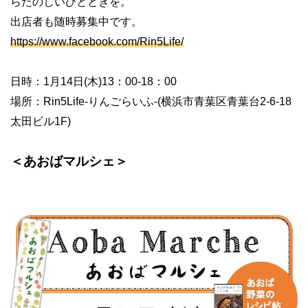
らたのしいひとときを。
出店者も随時募集中です。
https://www.facebook.com/Rin5Life/
日時：
1
月
14
日
(
木
)13
：
00-18
：
00
場所：
Rin5Life-
りんごらいふ
-(
横浜市青葉区青葉台
2-6-18
太田ビル
1F)
＜あおばマルシェ＞