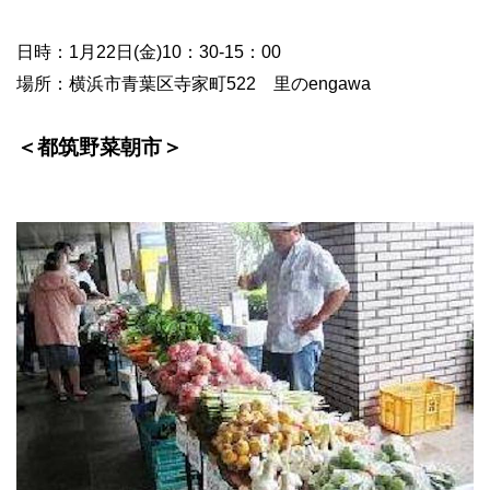
日時：
1
月
22
日
(
金
)10
：
30-15
：
00
場所：
横浜市青葉区寺家町
522
里の
engawa
＜都筑野菜朝市＞