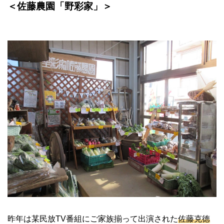
＜佐藤農園「野彩家」＞
昨年は某民放
TV
番組にご家族揃って出演された
佐藤克徳