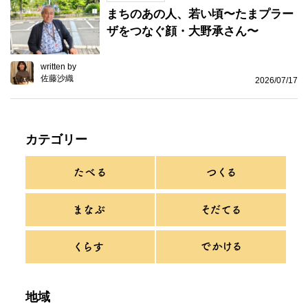
まちのあの人、若い頃〜たまプラー
ザをつなぐ顔・大野承さん〜
written by
佐藤沙織
2026/07/17
カテゴリー
地域