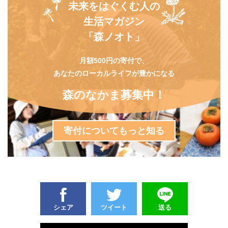
未来をはぐくむ人の
生活マガジン
「森ノオト」
月額500円の寄付で、
あなたのローカルライフが豊かになる
森のなかま募集中！
寄付についてもっと知る
シェア
ツイート
送る