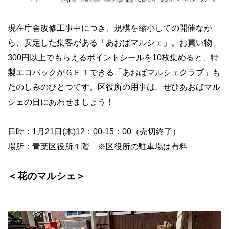
現在庁舎改修工事中につき、規模を縮小しての開催なが
ら、安定した集客がある「あおばマルシェ」。お買い物
300
円以上でもらえるポイントシールを
10
枚集めると、特
製エコバックがＧＥＴできる「あおばマルシェクラブ」も
たのしみのひとつです。区役所の用事は、ぜひあおばマル
シェの日にあわせましょう！
日時：
1
月
21
日
(
木
)12
：
00-15
：
00
（売切終了）
場所：青葉区役所１階 ※区役所の駐車場は有料
＜花のマルシェ＞