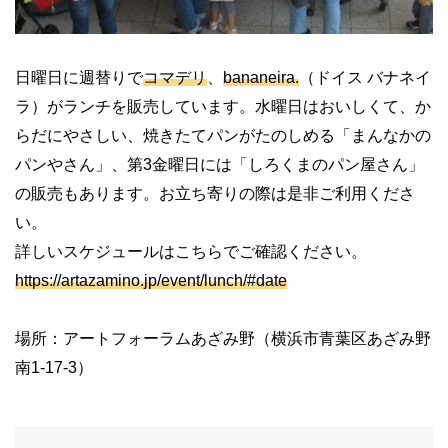
日曜日に週替りで
コマデリ
、
bananeira.
（ドイス バナネイ
ラ）がランチを販売しています。水曜日はおいしくて、か
らだにやさしい、焼きたてパンがたのしめる「まんなかの
パンやさん」、第
3
金曜日には「しろくまのパン屋さん」
の販売もあります。お立ち寄りの際は是非ご利用くださ
い。
詳しいスケジュールはこちらでご確認ください。
https://artazamino.jp/event/lunch/#date
場所：アートフォーラムあざみ野（横浜市青葉区あざみ野
南
1-17-3
）