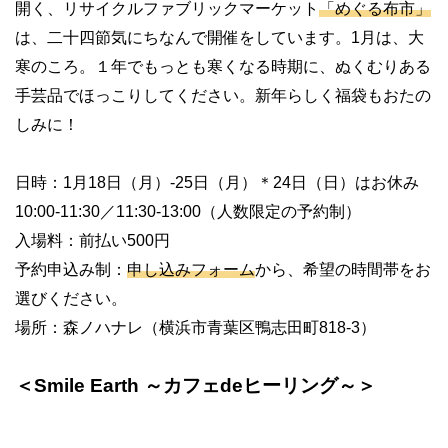
開く、リサイクルファブリックマーケット
「めぐる布市」
は、二十四節気にちなんで開催をしています。
1
月は、大
寒のころ。１年でもっとも寒くなる時期に、ぬくむりある
手芸品でほっこりしてください。新年らしく福袋もおたの
しみに！
日時：
1
月
18
日（月）
-25
日（月）＊
24
日（日）はお休み
10:00-11:30
／
11:30-13:00
（人数限定の予約制）
入場料：前払い
500
円
予約申込み制：
申し込みフォーム
から、希望の時間帯をお
選びください。
場所：森ノハナレ（横浜市青葉区鴨志田町
818-3
）
＜
Smile Earth
～カフェ
de
ヒーリング～＞