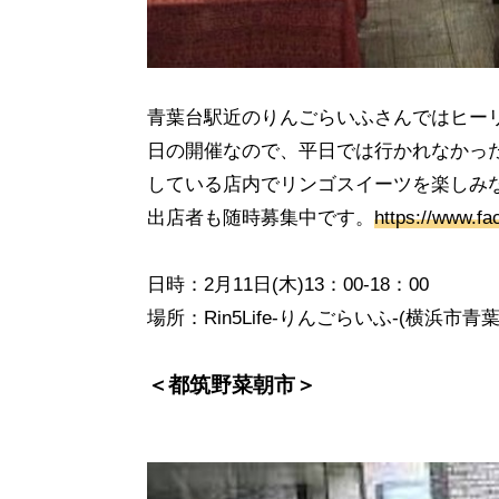
青葉台駅近のりんごらいふさんではヒー
日の開催なので、平日では行かれなかっ
している店内でリンゴスイーツを楽しみ
出店者も随時募集中です。
https://www.fa
日時：
2
月
11
日
(
木
)13
：
00-18
：
00
場所：
Rin5Life-
りんごらいふ
-(
横浜市青
＜都筑野菜朝市＞