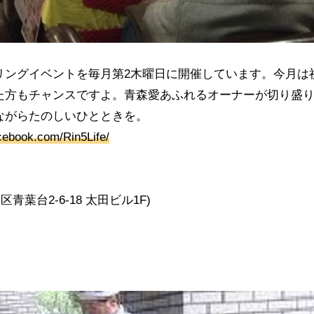
リングイベントを毎月第
2
木曜日に開催しています。今月は
た方もチャンスですよ。青森愛あふれるオーナーが切り盛
ながらたのしいひとときを。
cebook.com/Rin5Life/
葉区青葉台
2-6-18
太田ビル
1F)