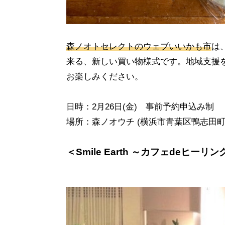
森ノオトセレクトのウェブいいかも市
は
来る、新しい買い物様式です。地域支援
お楽しみください。
日時：
2
月
26
日
(
金
)
事前予約申込み制
場所：森ノオウチ
(
横浜市青葉区鴨志田
＜
Smile Earth
～カフェ
de
ヒーリン