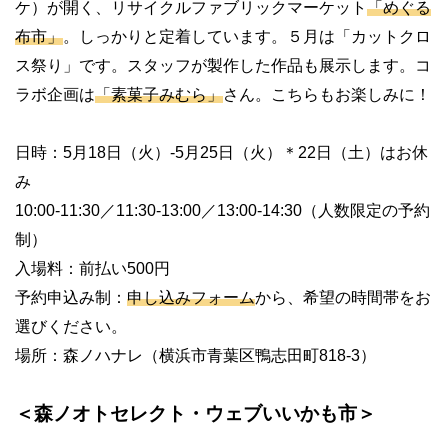
ケ）が開く、リサイクルファブリックマーケット
「めぐる
布市」
。しっかりと定着しています。５月は「カットクロ
ス祭り」です。スタッフが製作した作品も展示します。コ
ラボ企画は
「素菓子みむら」
さん。こちらもお楽しみに！
日時：
5
月
18
日（火）
-5
月
25
日（火）＊
22
日（土）はお休
み
10:00-11:30
／
11:30-13:00
／
13:00-14:30
（人数限定の予約
制）
入場料：前払い
500
円
予約申込み制：
申し込みフォーム
から、希望の時間帯をお
選びください。
場所：森ノハナレ（横浜市青葉区鴨志田町
818-3
）
＜森ノオトセレクト・ウェブいいかも市＞