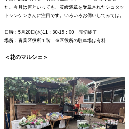
た。今月は何といっても、黄綬褒章を受章されたシュタッ
トシンケンさんに注目です。いろいろお伺いしてみては。
日時：
5
月
20
日
(
木
)11
：
30-15
：
00
売切終了
場所：青葉区役所１階 ※区役所の駐車場は有料
＜花のマルシェ＞