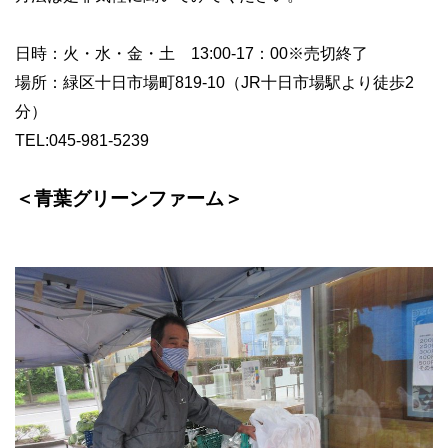
日時：火・水・金・土
13:00-17
：
00
※
売切終了
場所：緑区十日市場町
819-10
（
JR
十日市場駅より徒歩
2
分）
TEL:045-981-5239
＜青葉グリーンファーム＞