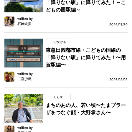
「降りない駅」に降りてみた！～こ
どもの国駅編～
written by
石﨑絵美
2026/07/30
でかける
東急田園都市線・こどもの国線の
「降りない駅」に降りてみた！〜用
賀駅編〜
written by
二宮沙織
2026/08/03
くらす
まちのあの人、若い頃〜たまプラー
ザをつなぐ顔・大野承さん〜
written by