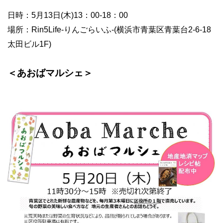
日時：
5
月
13
日
(
木
)13
：
00-18
：
00
場所：
Rin5Life-
りんごらいふ
-(
横浜市青葉区青葉台
2-6-18
太田ビル
1F)
＜あおばマルシェ＞