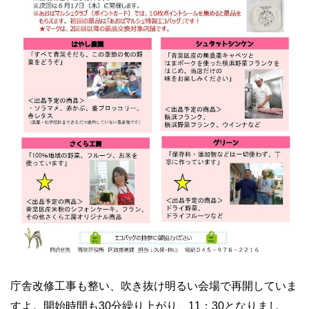
庁舎改修工事も整い、吹き抜け明るい会場で再開していま
すよ。開始時間も
30
分繰り上がり、
11
：
30
となりまし