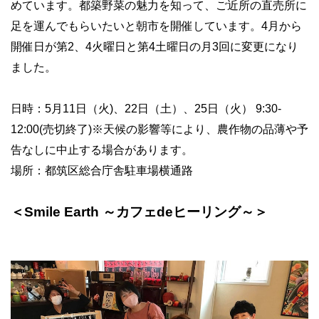
めています。都築野菜の魅力を知って、ご近所の直売所に
足を運んでもらいたいと朝市を開催しています。
4
月から
開催日が第
2
、
4
火曜日と第
4
土曜日の月
3
回に変更になり
ました。
日時：
5
月
11
日（火
)
、
22
日（土）、
25
日（火）
9:30-
12:00(
売切終了
)
※
天候の影響等により、農作物の品薄や予
告なしに中止する場合があります。
場所：都筑区総合庁舎駐車場横通路
＜
Smile Earth
～カフェ
de
ヒーリング～＞