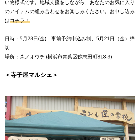
い物様式です。地域支援をしながら、あなたのお気に入り
のアイテムの組み合わせをお楽しみください。お申し込み
は
コチラ！
日時：
5
月
28
日
(
金
)
事前予約申込み制、
5
月
21
日（金）締
切
場所：森ノオウチ
(
横浜市青葉区鴨志田町
818-3)
＜寺子屋マルシェ＞