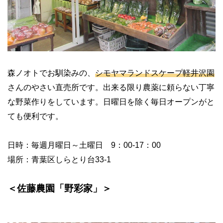
森ノオトでお馴染みの、
シモヤマランドスケープ軽井沢園
さんのやさい直売所です。出来る限り農薬に頼らない丁寧
な野菜作りをしています。日曜日を除く毎日オープンがと
ても便利です。
日時：毎週月曜日～土曜日
9
：
00-17
：
00
場所：青葉区しらとり台
33-1
＜佐藤農園「野彩家」＞