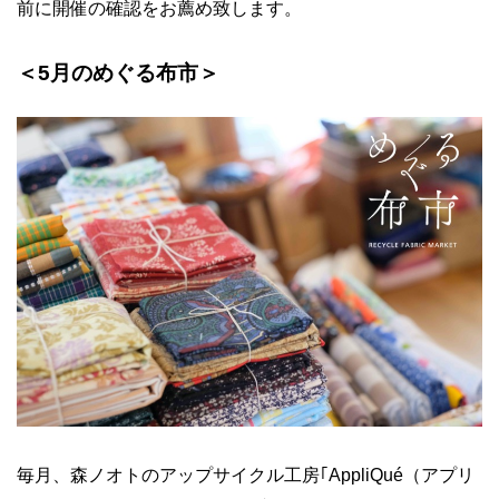
前に開催の確認をお薦め致します。
＜
5
月のめぐる布市＞
毎月、森ノオトのアップサイクル工房｢
AppliQué
（アプリ