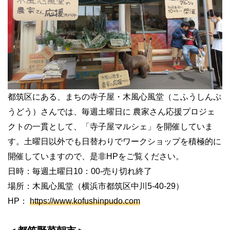
都筑区にある、まちの寺子屋・木風心風堂（こふうしんぷ
うどう）さんでは、毎週土曜日に
農家さん応援プロジェ
クトの一貫として、「寺子屋マルシェ」を開催していま
す。土曜日以外でも日替わりでワークショップを積極的に
開催していますので、是非
HP
をご覧ください。
日時：毎週土曜日
10
：
00-
売り切れ終了
場所：
木風心風堂（
横浜市都筑区中川
5-40-29
）
HP
：
https://www.kofushinpudo.com