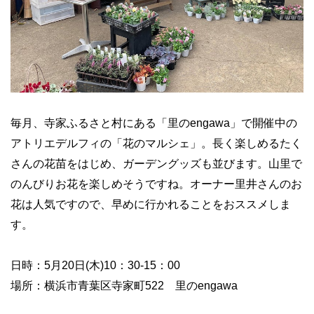
毎月、寺家ふるさと村にある「里の
engawa
」で開催中の
アトリエ
デルフィの「花のマルシェ」。長く楽しめるたく
さんの花苗をはじめ、ガーデングッズも並びます。山里で
のんびりお花を楽しめそうですね。オーナー里井さんのお
花は人気ですので、早めに行かれることをおススメしま
す。
日時：
5
月
20
日
(
木
)10
：
30-15
：
00
場所：
横浜市青葉区寺家町
522
里の
engawa