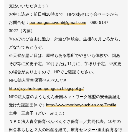
支払いいただきます）
お申し込み：前日朝
10
時まで
HP
のあそぼう会ページから
お問合せ：
penpengusaevent@gmail.com
090-9147-
3027
（内藤）
※
のびのび自由に遊ぶ、外遊び体験会。生後
8
ヵ月ごろから、
どなたでもどうぞ。
※
天候が悪い日は、屋根もある場所でやきいも体験や、畑あ
そび等に変更予定。
10
月または
11
月に、芋ほり予定。※変更
の場合がありますので、
HP
でご確認ください。
NPO法人青空保育ぺんぺんぐさ
http://jisyuhoikupenpengusa.blogspot.jp/
NPO法人森のようちえん全国ネットワーク連盟の安全認証を
受けた認証団体です
http://www.morinoyouchien.org/Profile
土井 三恵子（どい みえこ）
ＮＰＯ法人青空保育ぺんぺんぐさ保育士／共同代表。
10
年の
田舎暮らしと２人の出産を経て、療育センター･里山保育を行