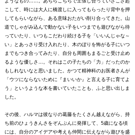
ようなもの
……
。あちらこちらで主張し合っていざこざ起
こして、時には大人に橋渡しに入ってもらったり背中を押
してもらいながら、ある意味おたがい削り合ってきた。山
道でしゃがみ込んで動かない子をいつまでも遊びながら待
っていたり、いつもこだわり続ける子を「いいんじゃな～
い」とあっさり受け入れたり、木のぼりを怖がる子にいつ
までもつき合ってみたり、自分も周囲もまるごと受け止め
るような優しさ
…
。それはこの子たちの「力」だったのか
もしれないなと思いました。かつて精神科のお医者さんが
「ウツにならないために『まいいか』と言える子に育てよ
う」というような本を書いていたことも、ふと思い出しま
した。
その後、ハルマは彼なりの葛藤をたくさん越えながら、持
ち前のひょうきんさをぞんぶんに発揮して、
5
歳になる頃
には、自分のアイデアや考えも仲間に伝えながら遊びを盛