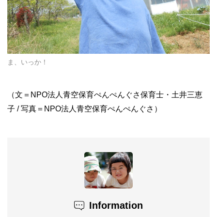
ま、いっか！
（文＝
NPO
法人青空保育ぺんぺんぐさ保育士・土井三恵
子
/
写真＝
NPO
法人青空保育ぺんぺんぐさ）
Information