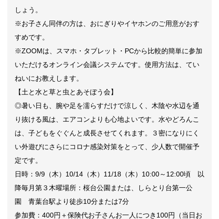
しょう。
※
お子さん同伴の方は、おにぎりやイヤホンのご用意がおす
すめです。
※
ZOOM
は、スマホ・タブレット・
PC
から比較的簡単に参加
いただけるオンライン会議システムです。使用方法は、てい
ねいにお教えします。
【土と水と草と虫とあそぼう会】
◎暑い日も、腕や足を濡らすだけで涼しく、木陰や水辺を通
り抜ける風は、エアコンよりも心地よいです。水やどろんこ
は、子どもをぐぐんと成長させてくれます。３密になりにく
い外遊びにさらにコロナ感染対策をとって、少人数で開催予
定です。
日時：
9/9
（木）
10/14
（木）
11/18
（木）
10:00
～
12:00
頃 以
降毎月第３木曜場所：桜台公園または、しらとり台第一公
園 青葉台駅より徒歩
10
分または
7
分
参加費：
400
円＋保険代お子さんお一人につき
100
円（当日お