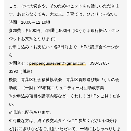
こと、その大切さや、そのためのヒントをお話しいただきま
す。あせらなくても、大丈夫。子育ては、ひとりじゃない。
時間：
10:00
～
12:10
頃
参加費：各
500
円、
2
回通し
800
円（ゆうちょ銀行振込・クレ
ジットお支払となります）
お申し込み・お支払い：各
3
日前まで
HP
の講演会ページか
ら
お問合せ：
penpengusaevent@gmail.com
090-5763-
3392
（川島）
後援：青葉区社会福祉協議会、青葉区冒険遊び場づくりの会
助成：（一財）
YS
市庭コミュニティー財団助成事業
※
お申込み項目や講演内容など、くわしくは
HP
をご覧くださ
い。
※
見逃し配信あります。
※
可能な方は、終了後交流タイムにご参加ください
(30
分ほ
ど
)
おにぎりなどをご用意いただいて、一緒におしゃべりしま