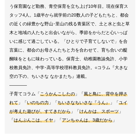
う保育園など勤務、青空保育を立ち上げ
10
年目。現在保育ス
タッフ
4
人。
1
歳半から就学前の
20
数人の子どもたちと、都会
の近くの緑豊かな野山･里山の残る青葉区で、土と水と虫と草
木と地域の人たちと出会いながら、季節をからだと心いっぱ
いに感じて過ごしている。「ひとりで子育てしないで」を合
言葉に、都会のお母さんたちと力を合わせて、育ち合いの醍
醐味をともに味わっている。保育士、幼稚園教諭免許、小学
校教員免許、中学･高等学校理科教員免許。○コラム『大きな
空の下の、ちいさな なかまたち』連載。
――――
子育てコラム「
こうかんこしたの
」「
風と鳥に、背中を押さ
れて
」「
いのちの力
」「
ちいさなちいさな『うん』
」「
ユイ
が考えた遊びが、すてきだから
」「
けんかは、スポーツ
」
「
はんぶんこは、イヤ
」「
アンちゃんは、
3
歳だから
」