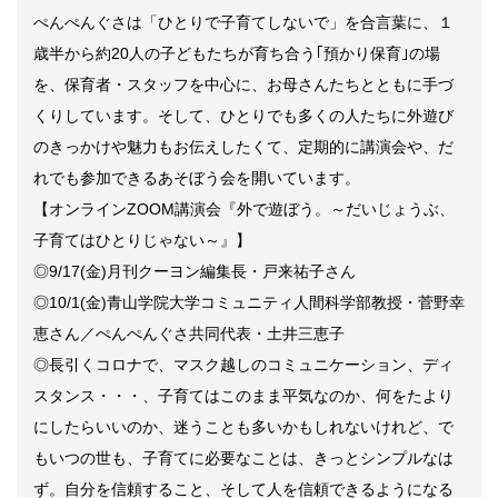
ぺんぺんぐさは「ひとりで子育てしないで」を合言葉に、１
歳半から約
20
人の子どもたちが育ち合う｢預かり保育｣の場
を、保育者・スタッフを中心に、お母さんたちとともに手づ
くりしています。そして、ひとりでも多くの人たちに外遊び
のきっかけや魅力もお伝えしたくて、定期的に講演会や、だ
れでも参加できるあそぼう会を開いています。
【オンライン
ZOOM
講演会『外で遊ぼう。～だいじょうぶ、
子育てはひとりじゃない～』】
◎
9/17(
金
)
月刊クーヨン編集長・戸来祐子さん
◎
10/1(
金
)
青山学院大学コミュニティ人間科学部教授・菅野幸
恵さん／ぺんぺんぐさ共同代表・土井三恵子
◎長引くコロナで、マスク越しのコミュニケーション、ディ
スタンス・・・、子育てはこのまま平気なのか、何をたより
にしたらいいのか、迷うことも多いかもしれないけれど、で
もいつの世も、子育てに必要なことは、きっとシンプルなは
ず。自分を信頼すること、そして人を信頼できるようになる