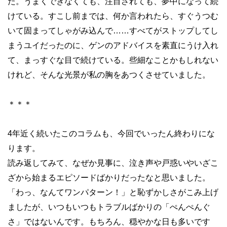
た。うまくできなくても、注目されても、夢中になって続
けている。すこし前までは、何か言われたら、すぐうつむ
いて固まってしゃがみ込んで
……
すべてがストップしてし
まうユイだったのに、ゲンのアドバイスを素直にうけ入れ
て、まっすぐな目で続けている。些細なことかもしれない
けれど、そんな光景が私の胸をあつくさせていました。
＊＊＊
4
年近く続いたこのコラムも、今回でいったん終わりにな
ります。
読み返してみて、なぜか見事に、泣き声や戸惑いやいざこ
ざから始まるエピソードばかりだったなと思いました。
「わっ、なんてワンパターン！」と恥ずかしさがこみ上げ
ましたが、いつもいつもトラブルばかりの「ぺんぺんぐ
さ」ではないんです。もちろん、穏やかな日も多いです