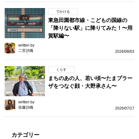
でかける
東急田園都市線・こどもの国線の
「降りない駅」に降りてみた！〜用
賀駅編〜
written by
二宮沙織
2026/08/03
くらす
まちのあの人、若い頃〜たまプラー
ザをつなぐ顔・大野承さん〜
written by
佐藤沙織
2026/07/17
カテゴリー