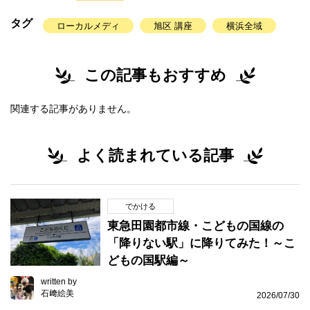
タグ
ローカルメディ
旭区 講座
横浜全域
この記事もおすすめ
関連する記事がありません。
よく読まれている記事
でかける
東急田園都市線・こどもの国線の
「降りない駅」に降りてみた！～こ
どもの国駅編～
written by
石﨑絵美
2026/07/30