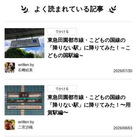
よく読まれている記事
でかける
東急田園都市線・こどもの国線の
「降りない駅」に降りてみた！～こ
どもの国駅編～
written by
石﨑絵美
2026/07/30
でかける
東急田園都市線・こどもの国線の
「降りない駅」に降りてみた！〜用
賀駅編〜
written by
二宮沙織
2026/08/03