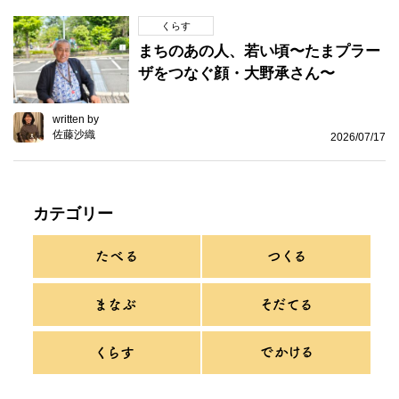
くらす
まちのあの人、若い頃〜たまプラー
ザをつなぐ顔・大野承さん〜
written by
佐藤沙織
2026/07/17
カテゴリー