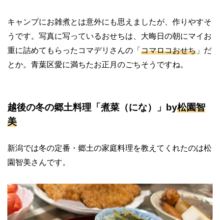
キャンプにお雑煮とは意外にも思えましたが、作りやすそ
うです。写真に写っているおせちは、大晦日の朝にマイお
重に詰めてもらったコマデリさんの「
コマロコおせち
」だ
とか。青葉区愛に満ちたお正月のごちそうですね。
越後の冬の郷土料理「煮菜（にな）」by
松園
智
美
新潟では冬の定番・郷土の家庭料理を教えてくれたのは松
園智美さんです。