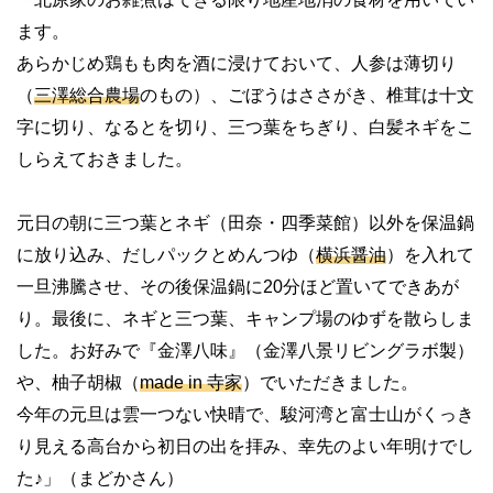
ます。
あらかじめ鶏もも肉を酒に浸けておいて、人参は薄切り
（
三澤総合農場
のもの）、ごぼうはささがき、椎茸は十文
字に切り、なるとを切り、三つ葉をちぎり、白髪ネギをこ
しらえておきました。
元日の朝に三つ葉とネギ（田奈・四季菜館）以外を保温鍋
に放り込み、だしパックとめんつゆ（
横浜醤油
）を入れて
一旦沸騰させ、その後保温鍋に20分ほど置いてできあが
り。最後に、ネギと三つ葉、キャンプ場のゆずを散らしま
した。お好みで『金澤八味』（金澤八景リビングラボ製）
や、柚子胡椒（
made in 寺家
）でいただきました。
今年の元旦は雲一つない快晴で、駿河湾と富士山がくっき
り見える高台から初日の出を拝み、幸先のよい年明けでし
た♪」（まどかさん）