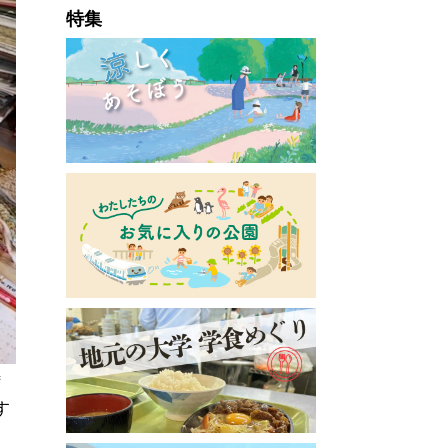
特集
特
す