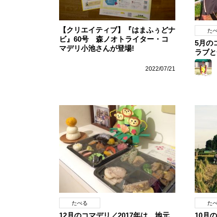
【クリエイティブ】『はまふぅどナ
た
ビ』60号 森ノオトライター・コ
5月の
マデリ小池さんが登場!
ラブと
2022/07/21
たべる
た
12月のコマデリ／2017年は、地元
10月