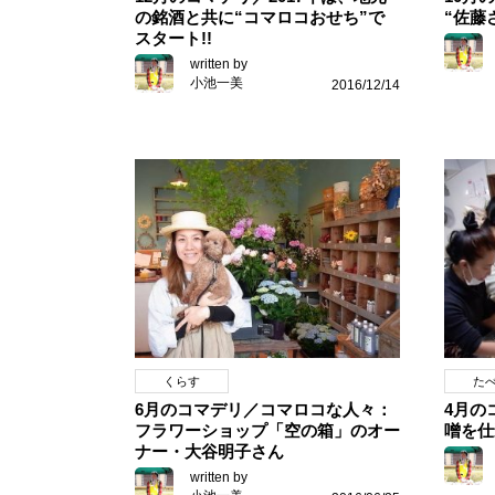
の銘酒と共に“コマロコおせち”で
“佐藤
スタート!!
written by
小池一美
2016/12/14
くらす
た
6月のコマデリ／コマロコな人々：
4月の
フラワーショップ「空の箱」のオー
噌を仕
ナー・大谷明子さん
written by