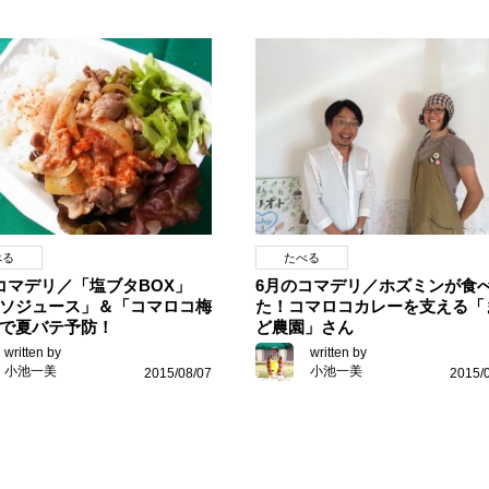
べる
たべる
コマデリ／「塩ブタBOX」
6月のコマデリ／ホズミンが食
ソジュース」＆「コマロコ梅
た！コマロコカレーを支える「
で夏バテ予防！
ど農園」さん
written by
written by
小池一美
小池一美
2015/08/07
2015/