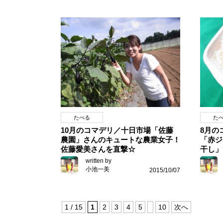
たべる
た
10月のコマデリ／十日市場「佐藤
8月の
農園」さんのキュートな農業女子！
「赤ジ
佐藤愛美さんを直撃☆
干し」
written by
小池一美
2015/10/07
1 / 15
1
2
3
4
5
10
次へ