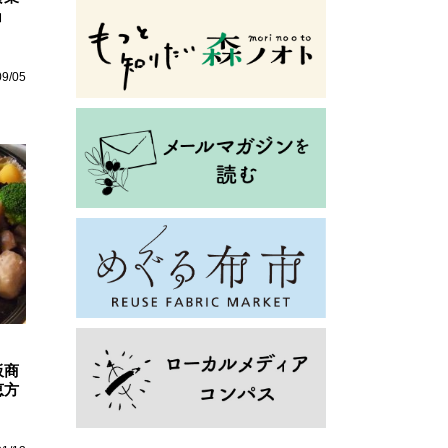
ョ
09/05
板商
恵方