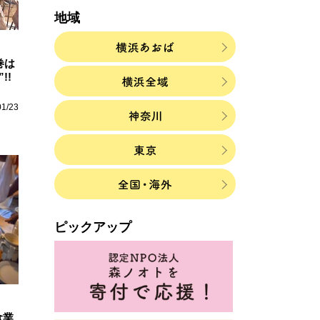
地域
巻は
!!
01/23
ピックアップ
食業