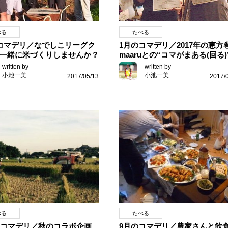
たべる
べる
1月のコマデリ／2017年の恵方
コマデリ／なでしこリーグク
maaruとの“コマがまある(回る)”
一緒に米づくりしませんか？
written by
written by
小池一美
小池一美
2017/
2017/05/13
べる
たべる
のコマデリ／秋のコラボ企画
9月のコマデリ／農家さんと飲