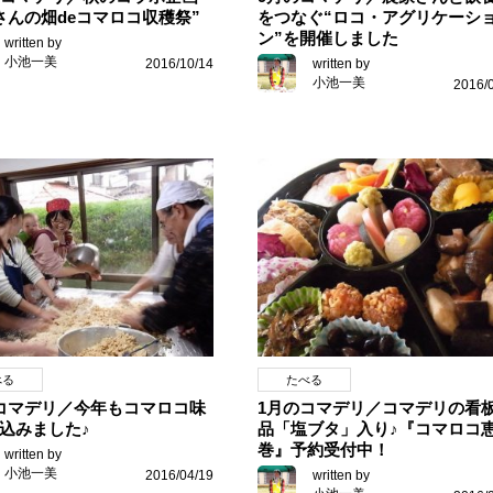
さんの畑deコマロコ収穫祭”
をつなぐ“ロコ・アグリケーシ
ン”を開催しました
written by
小池一美
2016/10/14
written by
小池一美
2016/
べる
たべる
コマデリ／今年もコマロコ味
1月のコマデリ／コマデリの看
込みました♪
品「塩ブタ」入り♪『コマロコ
巻』予約受付中！
written by
小池一美
2016/04/19
written by