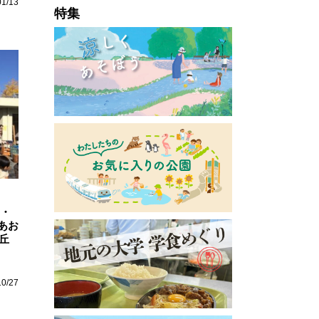
01/13
特集
月・
あお
丘
10/27