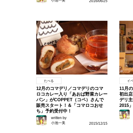
小池一美
2016/06/25
たべる
イ
12月のコマデリ／コマデリのコマ
11月
ロコカレー入り「あおば野菜カレー
初出店
パン」がCOPPET（コペ）さんで
デリ主
販売スタート！＆「コマロコおせ
2015
ち」予約受付中！
written by
小池一美
2015/12/15