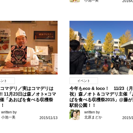
小池一美
2016/
ベント
イベント
のコマデリ／実はコマデリは
今年もeco & loco！ 11/23（
!! 11月23日は森ノオト×コマ
祝）森ノオト＆コマデリ主催「
催「あおばを食べる収穫祭
ばを食べる収穫祭2015」@藤が
」！
駅前公園！！
written by
written by
小池一美
北原まどか
2015/11/13
2015/