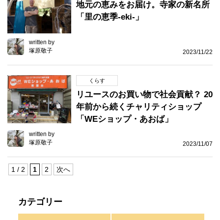
地元の恵みをお届け。寺家の新名所
「里の恵季-eki-」
written by
塚原敬子
2023/11/22
くらす
リユースのお買い物で社会貢献？ 20
年前から続くチャリティショップ
「WEショップ・あおば」
written by
塚原敬子
2023/11/07
1 / 2
1
2
次へ
カテゴリー