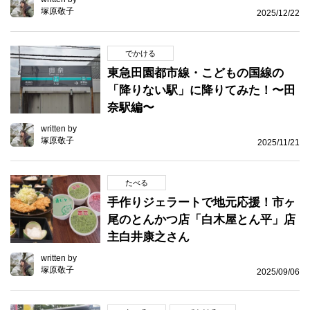
塚原敬子
2025/12/22
でかける
東急田園都市線・こどもの国線の
「降りない駅」に降りてみた！〜田
奈駅編〜
written by
塚原敬子
2025/11/21
たべる
手作りジェラートで地元応援！市ヶ
尾のとんかつ店「白木屋とん平」店
主白井康之さん
written by
塚原敬子
2025/09/06