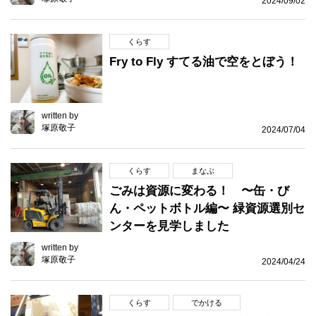
2024/09/02
くらす
Fry to Fly すてる油で空をとぼう！
written by
塚原敬子
2024/07/04
くらす
まなぶ
ごみは資源に変わる！ 〜缶・び
ん・ペットボトル編〜 緑資源選別セ
ンターを見学しました
written by
塚原敬子
2024/04/24
くらす
でかける