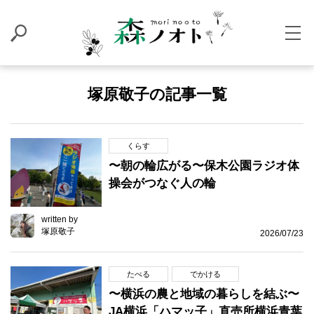
塚原敬子の記事一覧
くらす
〜朝の輪広がる〜保木公園ラジオ体
操会がつなぐ人の輪
written by
塚原敬子
2026/07/23
たべる
でかける
〜横浜の農と地域の暮らしを結ぶ〜
JA横浜「ハマッ子」直売所横浜青葉