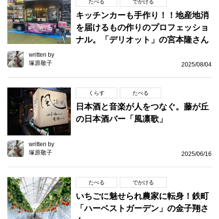
たべる
でかける
キッチンカーも手作り！！地産地消
を届けるもの作りのプロフェッショ
ナル。「デリオット」の宮本隆さん
written by
塚原敬子
2025/08/04
くらす
たべる
日本酒と音楽が人をつなぐ。藤が丘
の日本酒バー「風凛歌」
written by
塚原敬子
2025/06/16
たべる
でかける
いちごに魅せられ農家に転身！鉄町
「ハーベストガーデン」の金子翔さ