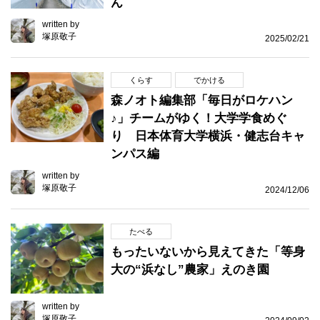
ん
written by
塚原敬子
2025/02/21
くらす
でかける
森ノオト編集部「毎日がロケハン
♪」チームがゆく！大学学食めぐ
り 日本体育大学横浜・健志台キャ
ンパス編
written by
塚原敬子
2024/12/06
たべる
もったいないから見えてきた「等身
大の“浜なし”農家」えのき園
written by
塚原敬子