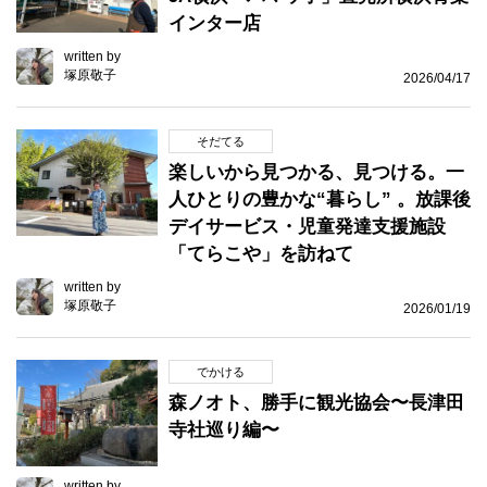
インター店
written by
塚原敬子
2026/04/17
そだてる
楽しいから見つかる、見つける。一
人ひとりの豊かな“暮らし” 。放課後
デイサービス・児童発達支援施設
「てらこや」を訪ねて
written by
塚原敬子
2026/01/19
でかける
森ノオト、勝手に観光協会〜長津田
寺社巡り編〜
written by