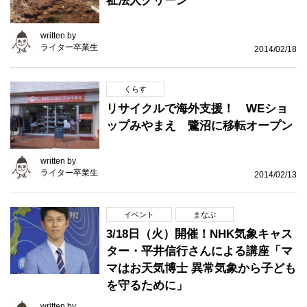
祉法人グリーン
written by
ライター卒業生
2014/02/18
くらす
リサイクルで海外支援！ WEショ
ップみやまえ 鷺沼に移転オープン
written by
ライター卒業生
2014/02/13
イベント
まなぶ
3/18日（火）開催！NHK気象キャス
ター・平井信行さんによる講座「マ
マはお天気博士 異常気象から子ども
を守るために」
written by