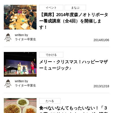
イベント
まなぶ
【満席】2014年度森ノオトリポータ
ー養成講座（全4回）を開催しま
す！
written by
ライター卒業生
2014/01/06
でかける
メリー・クリスマス！ハッピーマザ
ーミュージック♪
written by
ライター卒業生
2013/12/18
たべる
食べないなんてもったいない！「３