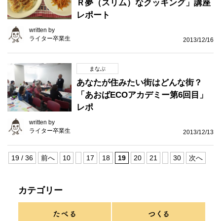
Ｒ夢（スリム）なクッキング」講座
レポート
written by
ライター卒業生
2013/12/16
まなぶ
あなたが住みたい街はどんな街？
「あおばECOアカデミー第6回目」
レポ
written by
ライター卒業生
2013/12/13
19 / 36
前へ
10
17
18
19
20
21
30
次へ
カテゴリー