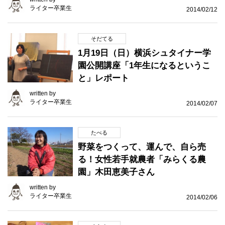
ライター卒業生
2014/02/12
そだてる
1月19日（日）横浜シュタイナー学
園公開講座「1年生になるというこ
と」レポート
written by
ライター卒業生
2014/02/07
たべる
野菜をつくって、運んで、自ら売
る！女性若手就農者「みらくる農
園」木田恵美子さん
written by
ライター卒業生
2014/02/06