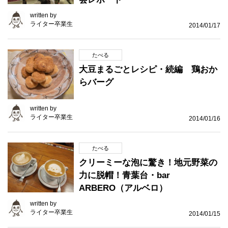
written by
ライター卒業生
2014/01/17
たべる
大豆まるごとレシピ・続編 鶏おか
らバーグ
written by
ライター卒業生
2014/01/16
たべる
クリーミーな泡に驚き！地元野菜の
力に脱帽！青葉台・bar
ARBERO（アルベロ）
written by
ライター卒業生
2014/01/15