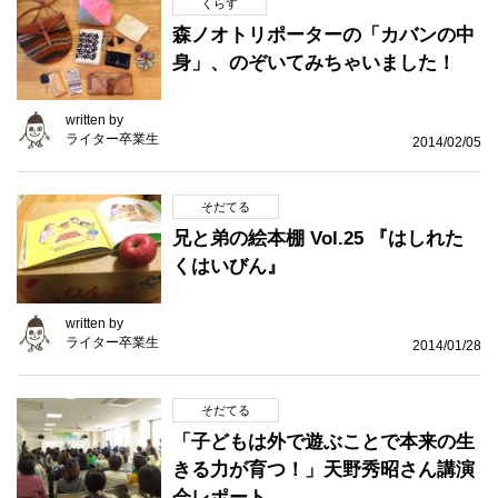
くらす
森ノオトリポーターの「カバンの中
身」、のぞいてみちゃいました！
written by
ライター卒業生
2014/02/05
そだてる
兄と弟の絵本棚 Vol.25 『はしれた
くはいびん』
written by
ライター卒業生
2014/01/28
そだてる
「子どもは外で遊ぶことで本来の生
きる力が育つ！」天野秀昭さん講演
会レポート