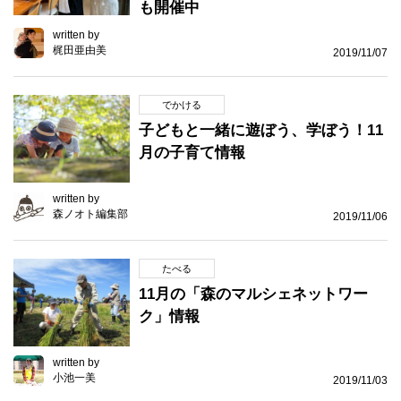
も開催中
written by
梶田亜由美
2019/11/07
でかける
子どもと一緒に遊ぼう、学ぼう！11
月の子育て情報
written by
森ノオト編集部
2019/11/06
たべる
11月の「森のマルシェネットワー
ク」情報
written by
小池一美
2019/11/03