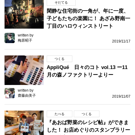
そだてる
閑静な住宅街の一角が、年に一度、
子どもたちの楽園に！ あざみ野南一
丁目のハロウィンストリート
written by
梅原昭子
2019/11/17
つくる
AppliQué 日々のコト vol.13 ー11
月の森ノファクトリーよりー
written by
齋藤由美子
2019/11/07
たべる
つくる
『あおば野菜のレシピ帖』ができま
した！ お店めぐりのスタンプラリー