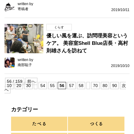
written by
寄稿者
2019/10/11
くらす
優しい風を運ぶ、訪問理美容という
ケア。 美容室Shell Blue店長・高村
則雄さんを訪ねて
written by
南部聡子
2019/10/10
56 / 159
前へ
10
20
30
54
55
56
57
58
70
80
90
次
へ
カテゴリー