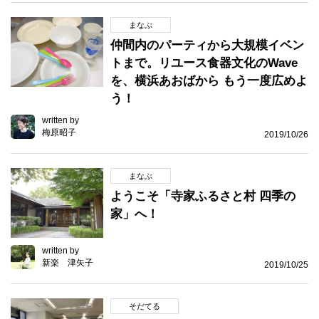
まなぶ
仲間内のパーティから大規模イベン
トまで。リユース食器文化のWave
を、横浜あおばから もう一度広めよ
う！
written by
梅原昭子
2019/10/26
まなぶ
ようこそ「寺家ふるさと村 四季の
家」へ！
written by
新楽 津矢子
2019/10/25
そだてる