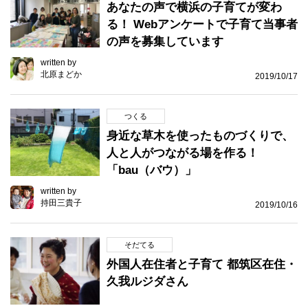
あなたの声で横浜の子育てが変わ
る！ Webアンケートで子育て当事者
の声を募集しています
written by
北原まどか
2019/10/17
つくる
身近な草木を使ったものづくりで、
人と人がつながる場を作る！
「bau（バウ）」
written by
持田三貴子
2019/10/16
そだてる
外国人在住者と子育て 都筑区在住・
久我ルジダさん