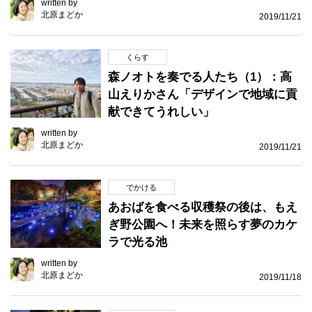
written by
北原まどか
2019/11/21
くらす
森ノオトを奏でる人たち（1）：高
山えりかさん「デザインで地域に貢
献できてうれしい」
written by
北原まどか
2019/11/21
でかける
あおばを食べる収穫祭の後は、もえ
ぎ野公園へ！未来を照らす夢のカケ
ラで光る池
written by
北原まどか
2019/11/18